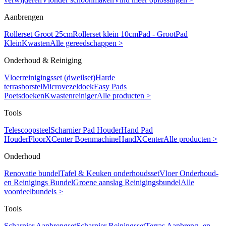
Aanbrengen
Rollerset Groot 25cm
Rollerset klein 10cm
Pad - Groot
Pad
Klein
Kwasten
Alle gereedschappen >
Onderhoud & Reiniging
Vloerreinigingsset (dweilset)
Harde
terrasborstel
Microvezeldoek
Easy Pads
Poetsdoeken
Kwastenreiniger
Alle producten >
Tools
Telescoopsteel
Scharnier Pad Houder
Hand Pad
Houder
FloorXCenter Boenmachine
HandXCenter
Alle producten >
Onderhoud
Renovatie bundel
Tafel & Keuken onderhoudsset
Vloer Onderhoud-
en Reinigings Bundel
Groene aanslag Reinigingsbundel
Alle
voordeelbundels >
Tools
Scharnier Aanbrengset
Scharnier Reiningsset
Terras Aanbreng- en