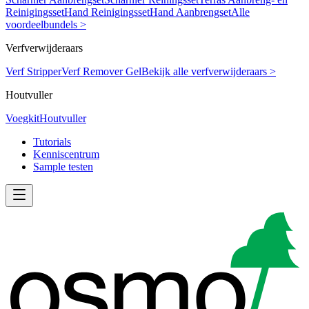
Reinigingsset
Hand Reinigingsset
Hand Aanbrengset
Alle
voordeelbundels >
Verfverwijderaars
Verf Stripper
Verf Remover Gel
Bekijk alle verfverwijderaars >
Houtvuller
Voegkit
Houtvuller
Tutorials
Kenniscentrum
Sample testen