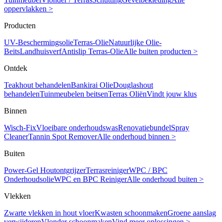
oppervlakken >
Producten
UV-Beschermingsolie
Terras-Olie
Natuurlijke Olie-
Beits
Landhuisverf
Antislip Terras-Olie
Alle buiten producten >
Ontdek
Teakhout behandelen
Bankirai Olie
Douglashout
behandelen
Tuinmeubelen beitsen
Terras Oliën
Vindt jouw klus
Binnen
Wisch-Fix
Vloeibare onderhoudswas
Renovatiebundel
Spray
Cleaner
Tannin Spot Remover
Alle onderhoud binnen >
Buiten
Power-Gel Houtontgrijzer
Terrasreiniger
WPC / BPC
Onderhoudsolie
WPC en BPC Reiniger
Alle onderhoud buiten >
Vlekken
Zwarte vlekken in hout vloer
Kwasten schoonmaken
Groene aanslag
verwijderen
Vlonder schoonmaken
Vind meer oplossingen >