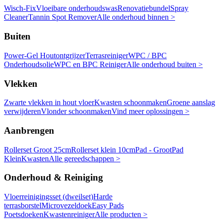
Wisch-Fix
Vloeibare onderhoudswas
Renovatiebundel
Spray
Cleaner
Tannin Spot Remover
Alle onderhoud binnen >
Buiten
Power-Gel Houtontgrijzer
Terrasreiniger
WPC / BPC
Onderhoudsolie
WPC en BPC Reiniger
Alle onderhoud buiten >
Vlekken
Zwarte vlekken in hout vloer
Kwasten schoonmaken
Groene aanslag
verwijderen
Vlonder schoonmaken
Vind meer oplossingen >
Aanbrengen
Rollerset Groot 25cm
Rollerset klein 10cm
Pad - Groot
Pad
Klein
Kwasten
Alle gereedschappen >
Onderhoud & Reiniging
Vloerreinigingsset (dweilset)
Harde
terrasborstel
Microvezeldoek
Easy Pads
Poetsdoeken
Kwastenreiniger
Alle producten >