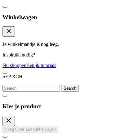
Winkelwagen
Je winkelmandje is nog leeg.
Inspiratie nodig?
Nu shoppen
Bekijk tutorials
SEARCH
Search
Kies je product
Voeg
0
toe aan winkelwagen