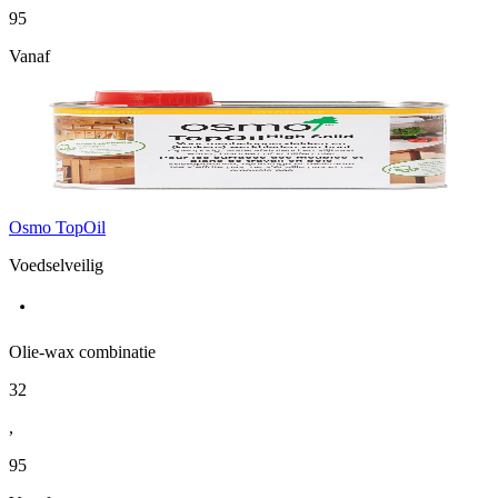
95
Vanaf
Osmo TopOil
Voedselveilig
Olie-wax combinatie
32
,
95