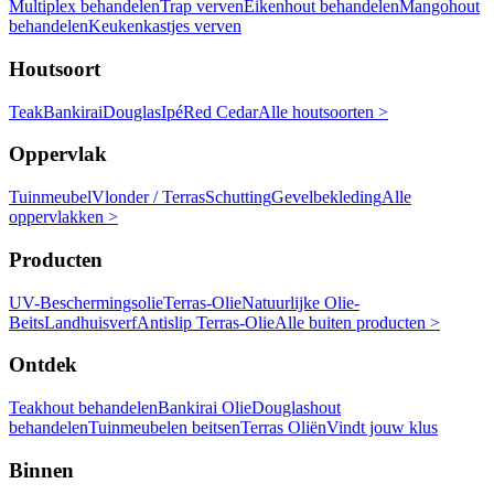
Multiplex behandelen
Trap verven
Eikenhout behandelen
Mangohout
behandelen
Keukenkastjes verven
Houtsoort
Teak
Bankirai
Douglas
Ipé
Red Cedar
Alle houtsoorten >
Oppervlak
Tuinmeubel
Vlonder / Terras
Schutting
Gevelbekleding
Alle
oppervlakken >
Producten
UV-Beschermingsolie
Terras-Olie
Natuurlijke Olie-
Beits
Landhuisverf
Antislip Terras-Olie
Alle buiten producten >
Ontdek
Teakhout behandelen
Bankirai Olie
Douglashout
behandelen
Tuinmeubelen beitsen
Terras Oliën
Vindt jouw klus
Binnen