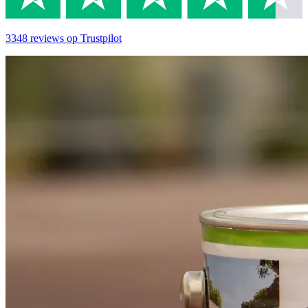
3348
reviews
op Trustpilot