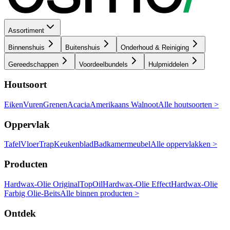
Assortiment
Binnenshuis
Buitenshuis
Onderhoud & Reiniging
Gereedschappen
Voordeelbundels
Hulpmiddelen
Houtsoort
Eiken
Vuren
Grenen
Acacia
Amerikaans Walnoot
Alle houtsoorten >
Oppervlak
Tafel
Vloer
Trap
Keukenblad
Badkamermeubel
Alle oppervlakken >
Producten
Hardwax-Olie Original
TopOil
Hardwax-Olie Effect
Hardwax-Olie
Farbig
Olie-Beits
Alle binnen producten >
Ontdek