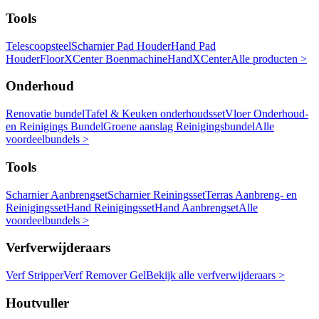
Tools
Telescoopsteel
Scharnier Pad Houder
Hand Pad
Houder
FloorXCenter Boenmachine
HandXCenter
Alle producten >
Onderhoud
Renovatie bundel
Tafel & Keuken onderhoudsset
Vloer Onderhoud-
en Reinigings Bundel
Groene aanslag Reinigingsbundel
Alle
voordeelbundels >
Tools
Scharnier Aanbrengset
Scharnier Reiningsset
Terras Aanbreng- en
Reinigingsset
Hand Reinigingsset
Hand Aanbrengset
Alle
voordeelbundels >
Verfverwijderaars
Verf Stripper
Verf Remover Gel
Bekijk alle verfverwijderaars >
Houtvuller