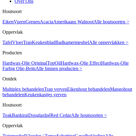
Over Ons
Houtsoort
Eiken
Vuren
Grenen
Acacia
Amerikaans Walnoot
Alle houtsoorten >
Oppervlak
Tafel
Vloer
Trap
Keukenblad
Badkamermeubel
Alle oppervlakken >
Producten
Hardwax-Olie Original
TopOil
Hardwax-Olie Effect
Hardwax-Olie
Farbig
Olie-Beits
Alle binnen producten >
Ontdek
Multiplex behandelen
Trap verven
Eikenhout behandelen
Mangohout
behandelen
Keukenkastjes verven
Houtsoort
Teak
Bankirai
Douglas
Ipé
Red Cedar
Alle houtsoorten >
Oppervlak
Tuinmeubel
Vlonder / Terras
Schutting
Gevelbekleding
Alle