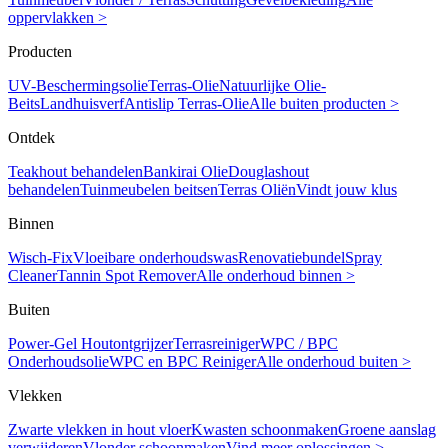
oppervlakken >
Producten
UV-Beschermingsolie
Terras-Olie
Natuurlijke Olie-
Beits
Landhuisverf
Antislip Terras-Olie
Alle buiten producten >
Ontdek
Teakhout behandelen
Bankirai Olie
Douglashout
behandelen
Tuinmeubelen beitsen
Terras Oliën
Vindt jouw klus
Binnen
Wisch-Fix
Vloeibare onderhoudswas
Renovatiebundel
Spray
Cleaner
Tannin Spot Remover
Alle onderhoud binnen >
Buiten
Power-Gel Houtontgrijzer
Terrasreiniger
WPC / BPC
Onderhoudsolie
WPC en BPC Reiniger
Alle onderhoud buiten >
Vlekken
Zwarte vlekken in hout vloer
Kwasten schoonmaken
Groene aanslag
verwijderen
Vlonder schoonmaken
Vind meer oplossingen >