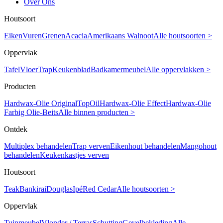
Over Ons
Houtsoort
Eiken
Vuren
Grenen
Acacia
Amerikaans Walnoot
Alle houtsoorten >
Oppervlak
Tafel
Vloer
Trap
Keukenblad
Badkamermeubel
Alle oppervlakken >
Producten
Hardwax-Olie Original
TopOil
Hardwax-Olie Effect
Hardwax-Olie
Farbig
Olie-Beits
Alle binnen producten >
Ontdek
Multiplex behandelen
Trap verven
Eikenhout behandelen
Mangohout
behandelen
Keukenkastjes verven
Houtsoort
Teak
Bankirai
Douglas
Ipé
Red Cedar
Alle houtsoorten >
Oppervlak
Tuinmeubel
Vlonder / Terras
Schutting
Gevelbekleding
Alle