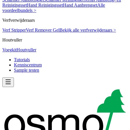
Reinigingsset
Hand Reinigingsset
Hand Aanbrengset
Alle
voordeelbundels >
Verfverwijderaars
Verf Stripper
Verf Remover Gel
Bekijk alle verfverwijderaars >
Houtvuller
Voegkit
Houtvuller
Tutorials
Kenniscentrum
Sample testen