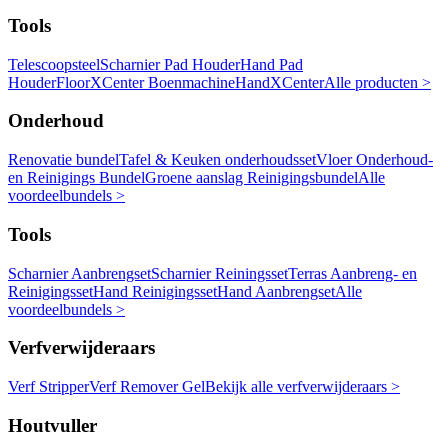
Tools
Telescoopsteel
Scharnier Pad Houder
Hand Pad
Houder
FloorXCenter Boenmachine
HandXCenter
Alle producten >
Onderhoud
Renovatie bundel
Tafel & Keuken onderhoudsset
Vloer Onderhoud-
en Reinigings Bundel
Groene aanslag Reinigingsbundel
Alle
voordeelbundels >
Tools
Scharnier Aanbrengset
Scharnier Reiningsset
Terras Aanbreng- en
Reinigingsset
Hand Reinigingsset
Hand Aanbrengset
Alle
voordeelbundels >
Verfverwijderaars
Verf Stripper
Verf Remover Gel
Bekijk alle verfverwijderaars >
Houtvuller