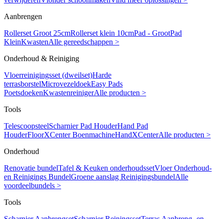
Aanbrengen
Rollerset Groot 25cm
Rollerset klein 10cm
Pad - Groot
Pad
Klein
Kwasten
Alle gereedschappen >
Onderhoud & Reiniging
Vloerreinigingsset (dweilset)
Harde
terrasborstel
Microvezeldoek
Easy Pads
Poetsdoeken
Kwastenreiniger
Alle producten >
Tools
Telescoopsteel
Scharnier Pad Houder
Hand Pad
Houder
FloorXCenter Boenmachine
HandXCenter
Alle producten >
Onderhoud
Renovatie bundel
Tafel & Keuken onderhoudsset
Vloer Onderhoud-
en Reinigings Bundel
Groene aanslag Reinigingsbundel
Alle
voordeelbundels >
Tools
Scharnier Aanbrengset
Scharnier Reiningsset
Terras Aanbreng- en