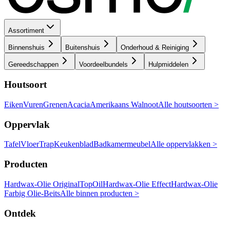
Assortiment
Binnenshuis
Buitenshuis
Onderhoud & Reiniging
Gereedschappen
Voordeelbundels
Hulpmiddelen
Houtsoort
Eiken
Vuren
Grenen
Acacia
Amerikaans Walnoot
Alle houtsoorten >
Oppervlak
Tafel
Vloer
Trap
Keukenblad
Badkamermeubel
Alle oppervlakken >
Producten
Hardwax-Olie Original
TopOil
Hardwax-Olie Effect
Hardwax-Olie
Farbig
Olie-Beits
Alle binnen producten >
Ontdek