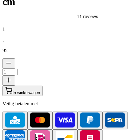
cm
1
,
95
In winkelwagen
Veilig betalen met