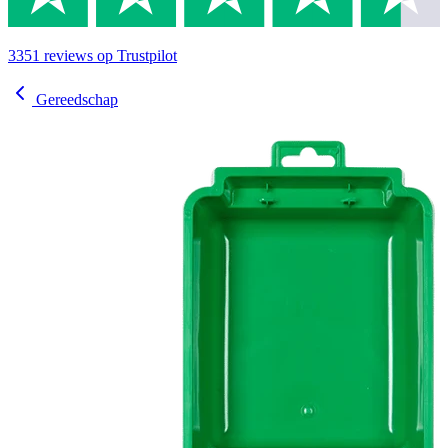
3351
reviews
op Trustpilot
Gereedschap