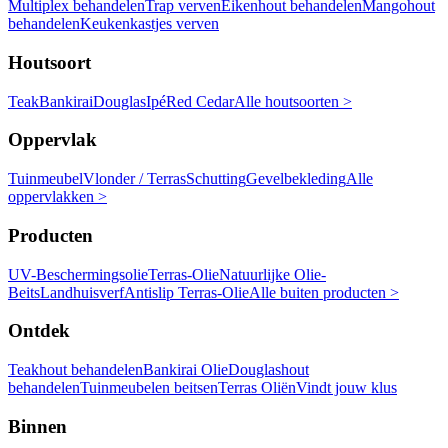
Multiplex behandelen
Trap verven
Eikenhout behandelen
Mangohout
behandelen
Keukenkastjes verven
Houtsoort
Teak
Bankirai
Douglas
Ipé
Red Cedar
Alle houtsoorten >
Oppervlak
Tuinmeubel
Vlonder / Terras
Schutting
Gevelbekleding
Alle
oppervlakken >
Producten
UV-Beschermingsolie
Terras-Olie
Natuurlijke Olie-
Beits
Landhuisverf
Antislip Terras-Olie
Alle buiten producten >
Ontdek
Teakhout behandelen
Bankirai Olie
Douglashout
behandelen
Tuinmeubelen beitsen
Terras Oliën
Vindt jouw klus
Binnen