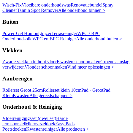
Wisch-Fix
Vloeibare onderhoudswas
Renovatiebundel
Spray
Cleaner
Tannin Spot Remover
Alle onderhoud binnen >
Buiten
Power-Gel Houtontgrijzer
Terrasreiniger
WPC / BPC
Onderhoudsolie
WPC en BPC Reiniger
Alle onderhoud buiten >
Vlekken
Zwarte vlekken in hout vloer
Kwasten schoonmaken
Groene aanslag
verwijderen
Vlonder schoonmaken
Vind meer oplossingen >
Aanbrengen
Rollerset Groot 25cm
Rollerset klein 10cm
Pad - Groot
Pad
Klein
Kwasten
Alle gereedschappen >
Onderhoud & Reiniging
Vloerreinigingsset (dweilset)
Harde
terrasborstel
Microvezeldoek
Easy Pads
Poetsdoeken
Kwastenreiniger
Alle producten >