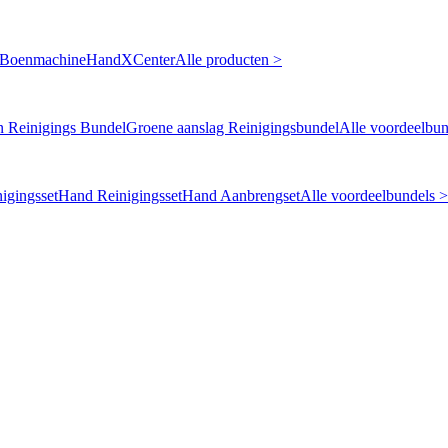
 Boenmachine
HandXCenter
Alle producten >
n Reinigings Bundel
Groene aanslag Reinigingsbundel
Alle voordeelbun
igingsset
Hand Reinigingsset
Hand Aanbrengset
Alle voordeelbundels >