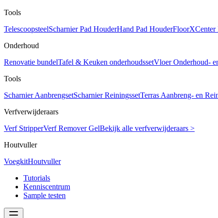
Tools
Telescoopsteel
Scharnier Pad Houder
Hand Pad Houder
FloorXCenter
Onderhoud
Renovatie bundel
Tafel & Keuken onderhoudsset
Vloer Onderhoud- e
Tools
Scharnier Aanbrengset
Scharnier Reiningsset
Terras Aanbreng- en Rein
Verfverwijderaars
Verf Stripper
Verf Remover Gel
Bekijk alle verfverwijderaars >
Houtvuller
Voegkit
Houtvuller
Tutorials
Kenniscentrum
Sample testen