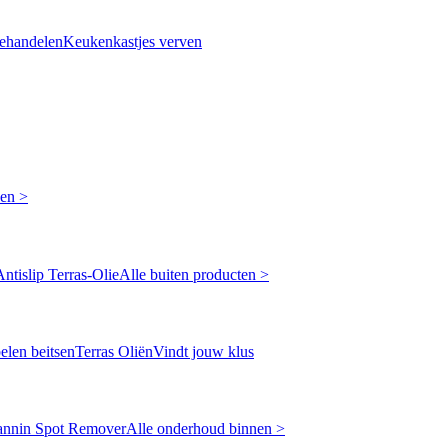
ehandelen
Keukenkastjes verven
ken >
Antislip Terras-Olie
Alle buiten producten >
len beitsen
Terras Oliën
Vindt jouw klus
annin Spot Remover
Alle onderhoud binnen >