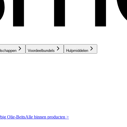
dschappen
Voordeelbundels
Hulpmiddelen
rbig
Olie-Beits
Alle binnen producten >