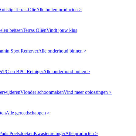
Antislip Terras-Olie
Alle buiten producten >
len beitsen
Terras Oliën
Vindt jouw klus
annin Spot Remover
Alle onderhoud binnen >
WPC en BPC Reiniger
Alle onderhoud buiten >
erwijderen
Vlonder schoonmaken
Vind meer oplossingen >
ten
Alle gereedschappen >
Pads Poetsdoeken
Kwastenreiniger
Alle producten >