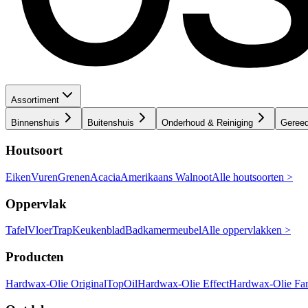
Assortiment
Binnenshuis
Buitenshuis
Onderhoud & Reiniging
Geree
Houtsoort
Eiken
Vuren
Grenen
Acacia
Amerikaans Walnoot
Alle houtsoorten >
Oppervlak
Tafel
Vloer
Trap
Keukenblad
Badkamermeubel
Alle oppervlakken >
Producten
Hardwax-Olie Original
TopOil
Hardwax-Olie Effect
Hardwax-Olie Fa