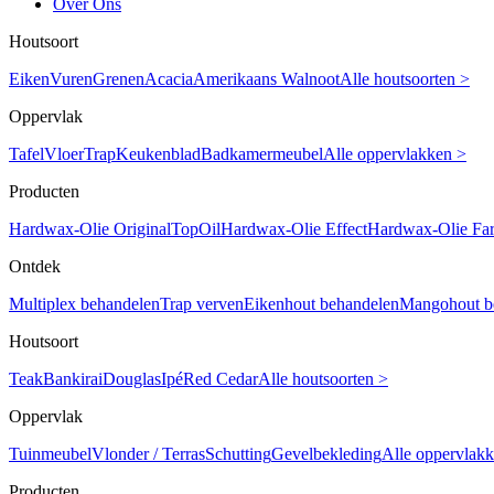
Over Ons
Houtsoort
Eiken
Vuren
Grenen
Acacia
Amerikaans Walnoot
Alle houtsoorten >
Oppervlak
Tafel
Vloer
Trap
Keukenblad
Badkamermeubel
Alle oppervlakken >
Producten
Hardwax-Olie Original
TopOil
Hardwax-Olie Effect
Hardwax-Olie Fa
Ontdek
Multiplex behandelen
Trap verven
Eikenhout behandelen
Mangohout b
Houtsoort
Teak
Bankirai
Douglas
Ipé
Red Cedar
Alle houtsoorten >
Oppervlak
Tuinmeubel
Vlonder / Terras
Schutting
Gevelbekleding
Alle oppervlak
Producten