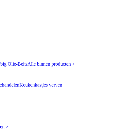
rbig
Olie-Beits
Alle binnen producten >
ehandelen
Keukenkastjes verven
ken >