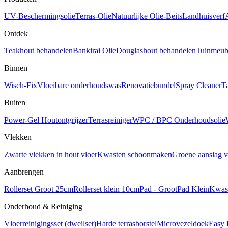
UV-Beschermingsolie
Terras-Olie
Natuurlijke Olie-Beits
Landhuisverf
Ontdek
Teakhout behandelen
Bankirai Olie
Douglashout behandelen
Tuinmeube
Binnen
Wisch-Fix
Vloeibare onderhoudswas
Renovatiebundel
Spray Cleaner
T
Buiten
Power-Gel Houtontgrijzer
Terrasreiniger
WPC / BPC Onderhoudsolie
Vlekken
Zwarte vlekken in hout vloer
Kwasten schoonmaken
Groene aanslag v
Aanbrengen
Rollerset Groot 25cm
Rollerset klein 10cm
Pad - Groot
Pad Klein
Kwas
Onderhoud & Reiniging
Vloerreinigingsset (dweilset)
Harde terrasborstel
Microvezeldoek
Easy 