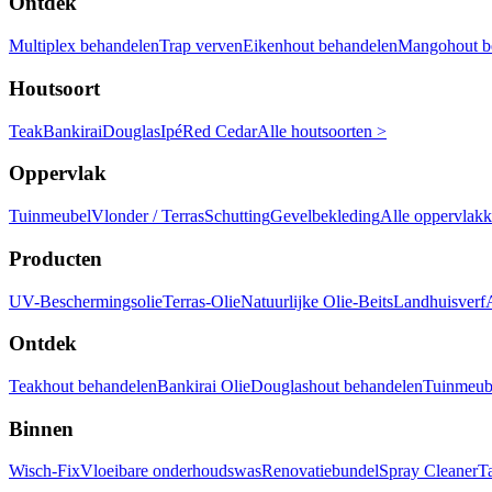
Ontdek
Multiplex behandelen
Trap verven
Eikenhout behandelen
Mangohout b
Houtsoort
Teak
Bankirai
Douglas
Ipé
Red Cedar
Alle houtsoorten >
Oppervlak
Tuinmeubel
Vlonder / Terras
Schutting
Gevelbekleding
Alle oppervlak
Producten
UV-Beschermingsolie
Terras-Olie
Natuurlijke Olie-Beits
Landhuisverf
Ontdek
Teakhout behandelen
Bankirai Olie
Douglashout behandelen
Tuinmeube
Binnen
Wisch-Fix
Vloeibare onderhoudswas
Renovatiebundel
Spray Cleaner
T