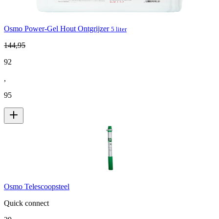
Osmo Power-Gel Hout Ontgrijzer
5 liter
144
,
95
92
,
95
Osmo Telescoopsteel
Quick connect