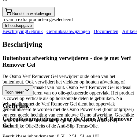
Bundel in winkelwagen
5 van 5 extra producten geselecteerd
Inhoudsopgave
Beschrijving
Gebruik
Gebruiksaanwijzingen
Documenten
Artikel
Beschrijving
Buitenhout afwerking verwijderen - doe je met Verf
Remover Gel
De Osmo Verf Remover Gel verwijdert oude oliën van het
buitenhout. Ook verwijdert het vlekken op houten afwerking of
tuinmeubelen gemaakt van hout. Osmo Verf Remover Gel is ideaal
Toon meer
voor het verwijderen van op olie-gebaseerde oppervlak. Het product
is zowel op verticale als op horizontale delen te gebruiken. Na
behandeling met de Verf Remover Gel dient het oppervlak
Gebruik
geneutraliseerd te worden met de Osmo Power-Gel (hout ontgrijzer)
om een goede hechting van een nieuwe Osmo afwerking. Geschikte
Gebruiksaanwijzingen voor de
Osmo Verf Remover
producten na de behandeling zijn bijvoorbeeld: Terras-Olie,
Gel
Natuurlijke Olie-Beits of de Anti-Slip Terras-Olie.
Beschikbare inhoudsmaten: 0,5L, 2,5L, 5L en 10L.