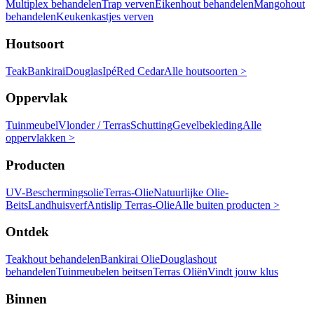
Multiplex behandelen
Trap verven
Eikenhout behandelen
Mangohout
behandelen
Keukenkastjes verven
Houtsoort
Teak
Bankirai
Douglas
Ipé
Red Cedar
Alle houtsoorten >
Oppervlak
Tuinmeubel
Vlonder / Terras
Schutting
Gevelbekleding
Alle
oppervlakken >
Producten
UV-Beschermingsolie
Terras-Olie
Natuurlijke Olie-
Beits
Landhuisverf
Antislip Terras-Olie
Alle buiten producten >
Ontdek
Teakhout behandelen
Bankirai Olie
Douglashout
behandelen
Tuinmeubelen beitsen
Terras Oliën
Vindt jouw klus
Binnen