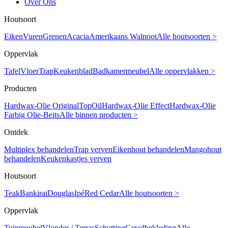
Over Ons
Houtsoort
Eiken
Vuren
Grenen
Acacia
Amerikaans Walnoot
Alle houtsoorten >
Oppervlak
Tafel
Vloer
Trap
Keukenblad
Badkamermeubel
Alle oppervlakken >
Producten
Hardwax-Olie Original
TopOil
Hardwax-Olie Effect
Hardwax-Olie
Farbig
Olie-Beits
Alle binnen producten >
Ontdek
Multiplex behandelen
Trap verven
Eikenhout behandelen
Mangohout
behandelen
Keukenkastjes verven
Houtsoort
Teak
Bankirai
Douglas
Ipé
Red Cedar
Alle houtsoorten >
Oppervlak
Tuinmeubel
Vlonder / Terras
Schutting
Gevelbekleding
Alle