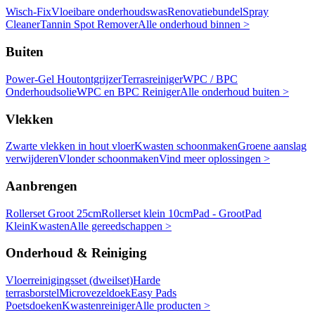
Wisch-Fix
Vloeibare onderhoudswas
Renovatiebundel
Spray
Cleaner
Tannin Spot Remover
Alle onderhoud binnen >
Buiten
Power-Gel Houtontgrijzer
Terrasreiniger
WPC / BPC
Onderhoudsolie
WPC en BPC Reiniger
Alle onderhoud buiten >
Vlekken
Zwarte vlekken in hout vloer
Kwasten schoonmaken
Groene aanslag
verwijderen
Vlonder schoonmaken
Vind meer oplossingen >
Aanbrengen
Rollerset Groot 25cm
Rollerset klein 10cm
Pad - Groot
Pad
Klein
Kwasten
Alle gereedschappen >
Onderhoud & Reiniging
Vloerreinigingsset (dweilset)
Harde
terrasborstel
Microvezeldoek
Easy Pads
Poetsdoeken
Kwastenreiniger
Alle producten >