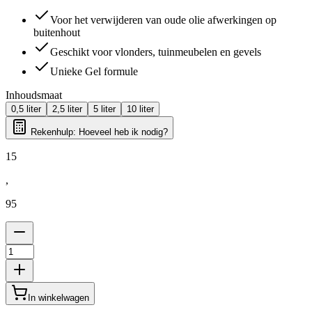
Voor het verwijderen van oude olie afwerkingen op
buitenhout
Geschikt voor vlonders, tuinmeubelen en gevels
Unieke Gel formule
Inhoudsmaat
0,5 liter
2,5 liter
5 liter
10 liter
Rekenhulp: Hoeveel heb ik nodig?
15
,
95
In winkelwagen