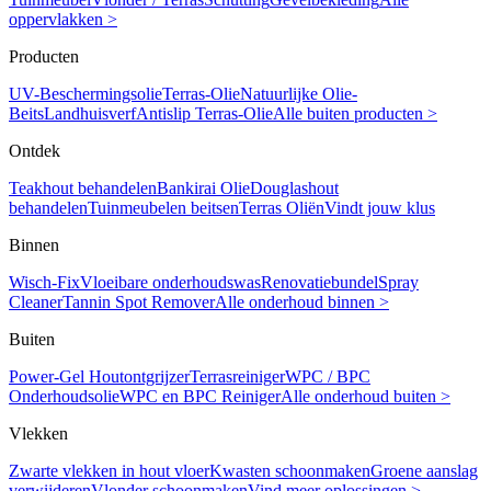
oppervlakken >
Producten
UV-Beschermingsolie
Terras-Olie
Natuurlijke Olie-
Beits
Landhuisverf
Antislip Terras-Olie
Alle buiten producten >
Ontdek
Teakhout behandelen
Bankirai Olie
Douglashout
behandelen
Tuinmeubelen beitsen
Terras Oliën
Vindt jouw klus
Binnen
Wisch-Fix
Vloeibare onderhoudswas
Renovatiebundel
Spray
Cleaner
Tannin Spot Remover
Alle onderhoud binnen >
Buiten
Power-Gel Houtontgrijzer
Terrasreiniger
WPC / BPC
Onderhoudsolie
WPC en BPC Reiniger
Alle onderhoud buiten >
Vlekken
Zwarte vlekken in hout vloer
Kwasten schoonmaken
Groene aanslag
verwijderen
Vlonder schoonmaken
Vind meer oplossingen >