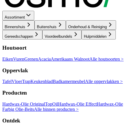
Assortiment
Binnenshuis
Buitenshuis
Onderhoud & Reiniging
Gereedschappen
Voordeelbundels
Hulpmiddelen
Houtsoort
Eiken
Vuren
Grenen
Acacia
Amerikaans Walnoot
Alle houtsoorten >
Oppervlak
Tafel
Vloer
Trap
Keukenblad
Badkamermeubel
Alle oppervlakken >
Producten
Hardwax-Olie Original
TopOil
Hardwax-Olie Effect
Hardwax-Olie
Farbig
Olie-Beits
Alle binnen producten >
Ontdek