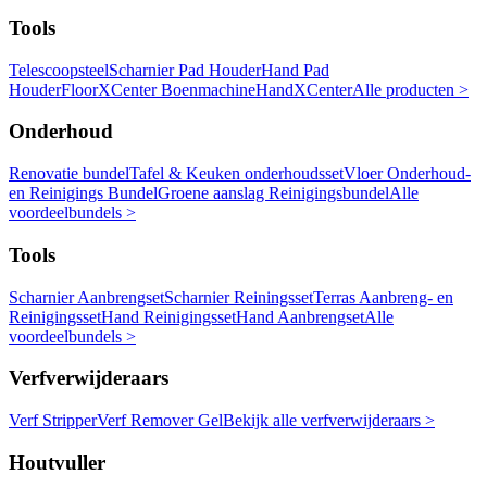
Tools
Telescoopsteel
Scharnier Pad Houder
Hand Pad
Houder
FloorXCenter Boenmachine
HandXCenter
Alle producten >
Onderhoud
Renovatie bundel
Tafel & Keuken onderhoudsset
Vloer Onderhoud-
en Reinigings Bundel
Groene aanslag Reinigingsbundel
Alle
voordeelbundels >
Tools
Scharnier Aanbrengset
Scharnier Reiningsset
Terras Aanbreng- en
Reinigingsset
Hand Reinigingsset
Hand Aanbrengset
Alle
voordeelbundels >
Verfverwijderaars
Verf Stripper
Verf Remover Gel
Bekijk alle verfverwijderaars >
Houtvuller