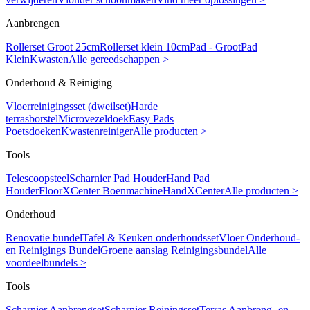
Aanbrengen
Rollerset Groot 25cm
Rollerset klein 10cm
Pad - Groot
Pad
Klein
Kwasten
Alle gereedschappen >
Onderhoud & Reiniging
Vloerreinigingsset (dweilset)
Harde
terrasborstel
Microvezeldoek
Easy Pads
Poetsdoeken
Kwastenreiniger
Alle producten >
Tools
Telescoopsteel
Scharnier Pad Houder
Hand Pad
Houder
FloorXCenter Boenmachine
HandXCenter
Alle producten >
Onderhoud
Renovatie bundel
Tafel & Keuken onderhoudsset
Vloer Onderhoud-
en Reinigings Bundel
Groene aanslag Reinigingsbundel
Alle
voordeelbundels >
Tools
Scharnier Aanbrengset
Scharnier Reiningsset
Terras Aanbreng- en