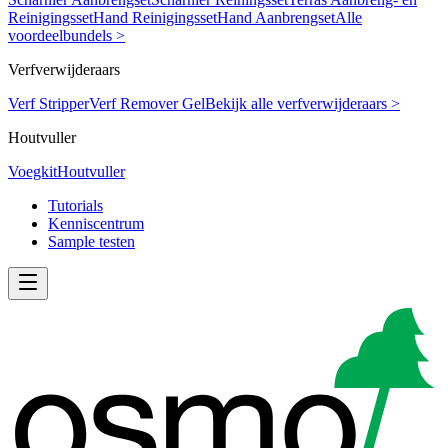
Reinigingsset
Hand Reinigingsset
Hand Aanbrengset
Alle
voordeelbundels >
Verfverwijderaars
Verf Stripper
Verf Remover Gel
Bekijk alle verfverwijderaars >
Houtvuller
Voegkit
Houtvuller
Tutorials
Kenniscentrum
Sample testen