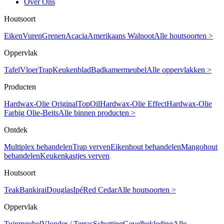
Over Ons
Houtsoort
Eiken
Vuren
Grenen
Acacia
Amerikaans Walnoot
Alle houtsoorten >
Oppervlak
Tafel
Vloer
Trap
Keukenblad
Badkamermeubel
Alle oppervlakken >
Producten
Hardwax-Olie Original
TopOil
Hardwax-Olie Effect
Hardwax-Olie
Farbig
Olie-Beits
Alle binnen producten >
Ontdek
Multiplex behandelen
Trap verven
Eikenhout behandelen
Mangohout
behandelen
Keukenkastjes verven
Houtsoort
Teak
Bankirai
Douglas
Ipé
Red Cedar
Alle houtsoorten >
Oppervlak
Tuinmeubel
Vlonder / Terras
Schutting
Gevelbekleding
Alle