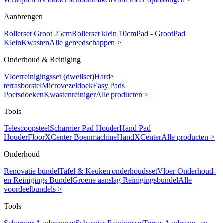
Aanbrengen
Rollerset Groot 25cm
Rollerset klein 10cm
Pad - Groot
Pad
Klein
Kwasten
Alle gereedschappen >
Onderhoud & Reiniging
Vloerreinigingsset (dweilset)
Harde
terrasborstel
Microvezeldoek
Easy Pads
Poetsdoeken
Kwastenreiniger
Alle producten >
Tools
Telescoopsteel
Scharnier Pad Houder
Hand Pad
Houder
FloorXCenter Boenmachine
HandXCenter
Alle producten >
Onderhoud
Renovatie bundel
Tafel & Keuken onderhoudsset
Vloer Onderhoud-
en Reinigings Bundel
Groene aanslag Reinigingsbundel
Alle
voordeelbundels >
Tools
Scharnier Aanbrengset
Scharnier Reiningsset
Terras Aanbreng- en