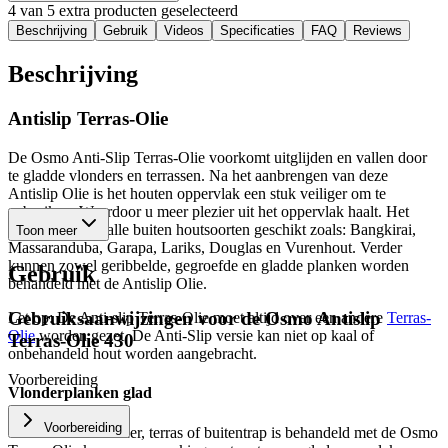
4 van 5 extra producten geselecteerd
Beschrijving
Gebruik
Videos
Specificaties
FAQ
Reviews
Beschrijving
Antislip Terras-Olie
De Osmo Anti-Slip Terras-Olie
voorkomt uitglijden
en vallen door
te gladde vlonders en terrassen. Na het aanbrengen van deze
Antislip Olie is het houten oppervlak een stuk
veiliger
om te
gebruiken. Waardoor u meer plezier uit het oppervlak haalt. Het
product is voor alle buiten houtsoorten geschikt zoals: Bangkirai,
Toon meer
Massaranduba, Garapa, Lariks, Douglas en Vurenhout. Verder
kunnen zowel geribbelde, gegroefde en gladde planken worden
Gebruik
behandeld met de Antislip Olie.
Gebruiksaanwijzingen voor de
Osmo Antislip
Let op
: De Anti-slip Terras-Olie moet altijd over een andere
Terras-
Olie
worden gezet. De Anti-Slip versie kan niet op kaal of
Terras-Olie 430
onbehandeld hout worden aangebracht.
Voorbereiding
Vlonderplanken glad
Voorbereiding
Wanneer een vlonder, terras of buitentrap is behandeld met de Osmo