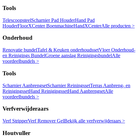
Tools
Telescoopsteel
Scharnier Pad Houder
Hand Pad
Houder
FloorXCenter Boenmachine
HandXCenter
Alle producten >
Onderhoud
Renovatie bundel
Tafel & Keuken onderhoudsset
Vloer Onderhoud-
en Reinigings Bundel
Groene aanslag Reinigingsbundel
Alle
voordeelbundels >
Tools
Scharnier Aanbrengset
Scharnier Reiningsset
Terras Aanbreng- en
Reinigingsset
Hand Reinigingsset
Hand Aanbrengset
Alle
voordeelbundels >
Verfverwijderaars
Verf Stripper
Verf Remover Gel
Bekijk alle verfverwijderaars >
Houtvuller