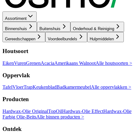
Assortiment
Binnenshuis
Buitenshuis
Onderhoud & Reiniging
Gereedschappen
Voordeelbundels
Hulpmiddelen
Houtsoort
Eiken
Vuren
Grenen
Acacia
Amerikaans Walnoot
Alle houtsoorten >
Oppervlak
Tafel
Vloer
Trap
Keukenblad
Badkamermeubel
Alle oppervlakken >
Producten
Hardwax-Olie Original
TopOil
Hardwax-Olie Effect
Hardwax-Olie
Farbig
Olie-Beits
Alle binnen producten >
Ontdek