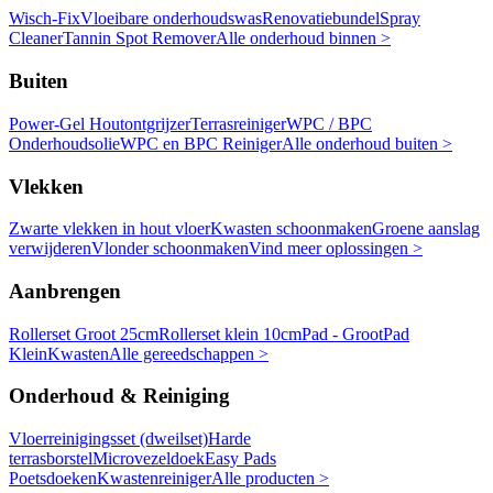
Wisch-Fix
Vloeibare onderhoudswas
Renovatiebundel
Spray
Cleaner
Tannin Spot Remover
Alle onderhoud binnen >
Buiten
Power-Gel Houtontgrijzer
Terrasreiniger
WPC / BPC
Onderhoudsolie
WPC en BPC Reiniger
Alle onderhoud buiten >
Vlekken
Zwarte vlekken in hout vloer
Kwasten schoonmaken
Groene aanslag
verwijderen
Vlonder schoonmaken
Vind meer oplossingen >
Aanbrengen
Rollerset Groot 25cm
Rollerset klein 10cm
Pad - Groot
Pad
Klein
Kwasten
Alle gereedschappen >
Onderhoud & Reiniging
Vloerreinigingsset (dweilset)
Harde
terrasborstel
Microvezeldoek
Easy Pads
Poetsdoeken
Kwastenreiniger
Alle producten >