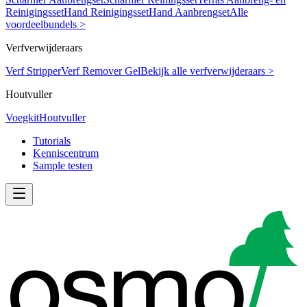
Reinigingsset
Hand Reinigingsset
Hand Aanbrengset
Alle
voordeelbundels >
Verfverwijderaars
Verf Stripper
Verf Remover Gel
Bekijk alle verfverwijderaars >
Houtvuller
Voegkit
Houtvuller
Tutorials
Kenniscentrum
Sample testen