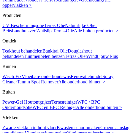
oppervlakken >
Producten
UV-Beschermingsolie
Terras-Olie
Natuurlijke Olie-
Beits
Landhuisverf
Antislip Terras-Olie
Alle buiten producten >
Ontdek
Teakhout behandelen
Bankirai Olie
Douglashout
behandelen
Tuinmeubelen beitsen
Terras Oliën
Vindt jouw klus
Binnen
Wisch-Fix
Vloeibare onderhoudswas
Renovatiebundel
Spray
Cleaner
Tannin Spot Remover
Alle onderhoud binnen >
Buiten
Power-Gel Houtontgrijzer
Terrasreiniger
WPC / BPC
Onderhoudsolie
WPC en BPC Reiniger
Alle onderhoud buiten >
Vlekken
Zwarte vlekken in hout vloer
Kwasten schoonmaken
Groene aanslag
verwijderen
Vlonder schoonmaken
Vind meer oplossingen >