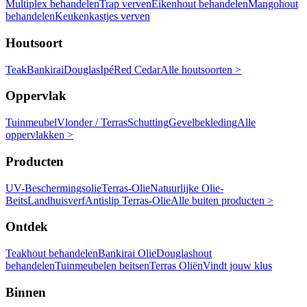
Multiplex behandelen
Trap verven
Eikenhout behandelen
Mangohout
behandelen
Keukenkastjes verven
Houtsoort
Teak
Bankirai
Douglas
Ipé
Red Cedar
Alle houtsoorten >
Oppervlak
Tuinmeubel
Vlonder / Terras
Schutting
Gevelbekleding
Alle
oppervlakken >
Producten
UV-Beschermingsolie
Terras-Olie
Natuurlijke Olie-
Beits
Landhuisverf
Antislip Terras-Olie
Alle buiten producten >
Ontdek
Teakhout behandelen
Bankirai Olie
Douglashout
behandelen
Tuinmeubelen beitsen
Terras Oliën
Vindt jouw klus
Binnen