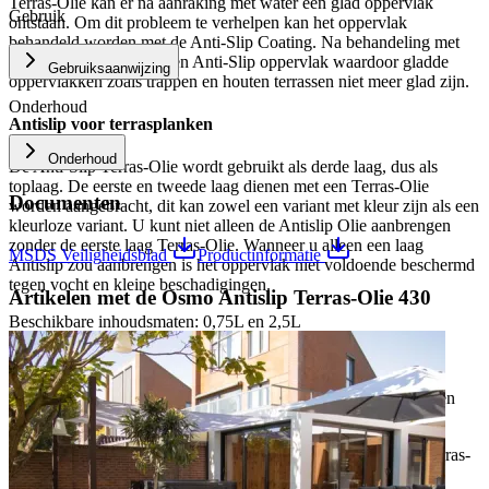
Terras-Olie kan er na aanraking met water een glad oppervlak
Gebruik
ontstaan. Om dit probleem te verhelpen kan het oppervlak
behandeld worden met de Anti-Slip Coating. Na behandeling met
het product ontstaat er een Anti-Slip oppervlak waardoor gladde
Gebruiksaanwijzing
oppervlakken zoals trappen en houten terrassen niet meer glad zijn.
Onderhoud
Antislip voor terrasplanken
Onderhoud
De Anti-Slip Terras-Olie wordt gebruikt als derde laag, dus als
toplaag. De eerste en tweede laag dienen met een Terras-Olie
Documenten
worden aangebracht, dit kan zowel een variant met kleur zijn als een
kleurloze variant. U kunt niet alleen de Antislip Olie aanbrengen
zonder de eerste laag Terras-Olie. Wanneer u alleen een laag
MSDS Veiligheidsblad
Productinformatie
Antislip zou aanbrengen is het oppervlak niet voldoende beschermd
tegen vocht en kleine beschadigingen.
Artikelen met de
Osmo Antislip Terras-Olie 430
Beschikbare inhoudsmaten: 0,75L en 2,5L
1L is circa voldoende voor 24 m2 bij één laag.
Tip
: schaf altijd iets meer product aan dan voor de aanbevolen
vierkante meters. U kunt namelijk het oppervlak onderhouden en
bijwerken met de Anti-slip Olie.
Let op:
De Anti-slip Terras-Olie moet altijd over een andere Terras-
Olie worden gezet. De Anti-Slip versie kan niet op kaal hout