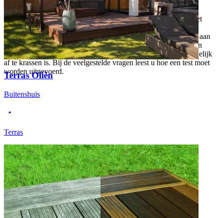
worden aangebracht.
Note:
Voor oppervlakken die al zijn behandeld met Osmo of met
een ander merk of product dient altijd eerst een test gemaakt te
worden. Bij renovatie is altijd het advies om maximaal één laag aan
te brengen. Wanneer er meer lagen worden aangebracht is er een
kans dat de tweede laag niet hecht, waardoor deze laag er makkelijk
af te krassen is. Bij de veelgestelde vragen leest u hoe een test moet
worden uitgevoerd.
Terras Oliën
Buitenshuis
Terras