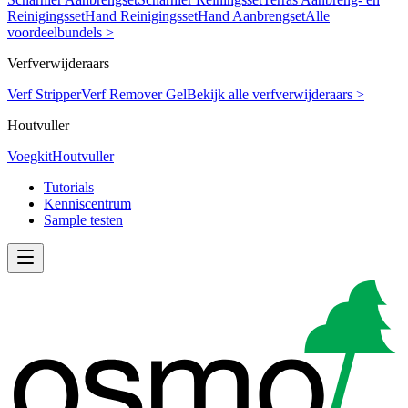
Reinigingsset
Hand Reinigingsset
Hand Aanbrengset
Alle
voordeelbundels >
Verfverwijderaars
Verf Stripper
Verf Remover Gel
Bekijk alle verfverwijderaars >
Houtvuller
Voegkit
Houtvuller
Tutorials
Kenniscentrum
Sample testen