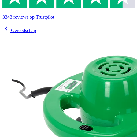
3343
reviews
op Trustpilot
Gereedschap