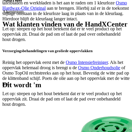
tafelbladen en werkbladen is het aan te raden om 1 kleurloze
Osmo
Hardwax-Olie Original
aan te brengen. Hierbij zal er in de toekomst
Aluminium
slijtage ontstaan in de kleurloze laag in plaats van in de kleurlaag.
Hierdoor blijft de kleurlaag langer intact.
Wat klanten vinden van de HandXCenter
Let op: strepen op het hout betekent dat er te veel product op het
oppervlak zit. Draai de pad om of laat de pad over onbehandeld
hout drogen.
Verzorgingsbehandelingen van geoliede oppervlakken
Reinig het oppervlak eerst met de
Osmo Intensiefreiniger
. Als het
oppervlak helemaal droog is brengt u de
Osmo Onderhoudsolie
of
Osmo TopOil rechtstreeks aan op het hout. Bevestig de witte pad op
de klittenband schijf. Poets de olie aan op het oppervlak met de witte
pad.
Dit wordt 'm
Let op: strepen op het hout betekent dat er te veel product op het
oppervlak zit. Draai de pad om of laat de pad over onbehandeld
hout drogen.