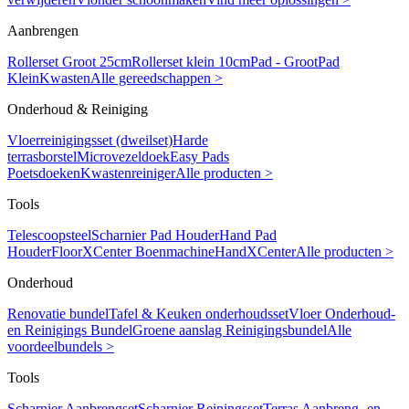
Aanbrengen
Rollerset Groot 25cm
Rollerset klein 10cm
Pad - Groot
Pad
Klein
Kwasten
Alle gereedschappen >
Onderhoud & Reiniging
Vloerreinigingsset (dweilset)
Harde
terrasborstel
Microvezeldoek
Easy Pads
Poetsdoeken
Kwastenreiniger
Alle producten >
Tools
Telescoopsteel
Scharnier Pad Houder
Hand Pad
Houder
FloorXCenter Boenmachine
HandXCenter
Alle producten >
Onderhoud
Renovatie bundel
Tafel & Keuken onderhoudsset
Vloer Onderhoud-
en Reinigings Bundel
Groene aanslag Reinigingsbundel
Alle
voordeelbundels >
Tools
Scharnier Aanbrengset
Scharnier Reiningsset
Terras Aanbreng- en