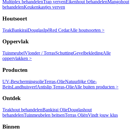
Multiplex behandelen
Trap verven
Eikenhout behandelen
Mangohout
behandelen
Keukenkastjes verven
Houtsoort
Teak
Bankirai
Douglas
Ipé
Red Cedar
Alle houtsoorten >
Oppervlak
Tuinmeubel
Vlonder / Terras
Schutting
Gevelbekleding
Alle
oppervlakken >
Producten
UV-Beschermingsolie
Terras-Olie
Natuurlijke Olie-
Beits
Landhuisverf
Antislip Terras-Olie
Alle buiten producten >
Ontdek
Teakhout behandelen
Bankirai Olie
Douglashout
behandelen
Tuinmeubelen beitsen
Terras Oliën
Vindt jouw klus
Binnen