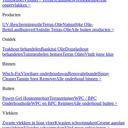
oppervlakken >
Producten
UV-Beschermingsolie
Terras-Olie
Natuurlijke Olie-
Beits
Landhuisverf
Antislip Terras-Olie
Alle buiten producten >
Ontdek
Teakhout behandelen
Bankirai Olie
Douglashout
behandelen
Tuinmeubelen beitsen
Terras Oliën
Vindt jouw klus
Binnen
Wisch-Fix
Vloeibare onderhoudswas
Renovatiebundel
Spray
Cleaner
Tannin Spot Remover
Alle onderhoud binnen >
Buiten
Power-Gel Houtontgrijzer
Terrasreiniger
WPC / BPC
Onderhoudsolie
WPC en BPC Reiniger
Alle onderhoud buiten >
Vlekken
Zwarte vlekken in hout vloer
Kwasten schoonmaken
Groene aanslag
verwijderen
Vlonder schoonmaken
Vind meer oplossingen >