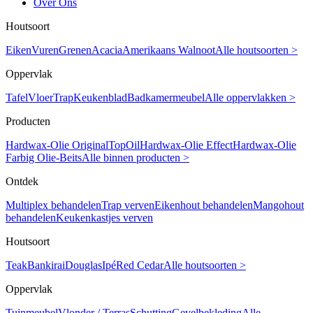
Over Ons
Houtsoort
Eiken
Vuren
Grenen
Acacia
Amerikaans Walnoot
Alle houtsoorten >
Oppervlak
Tafel
Vloer
Trap
Keukenblad
Badkamermeubel
Alle oppervlakken >
Producten
Hardwax-Olie Original
TopOil
Hardwax-Olie Effect
Hardwax-Olie
Farbig
Olie-Beits
Alle binnen producten >
Ontdek
Multiplex behandelen
Trap verven
Eikenhout behandelen
Mangohout
behandelen
Keukenkastjes verven
Houtsoort
Teak
Bankirai
Douglas
Ipé
Red Cedar
Alle houtsoorten >
Oppervlak
Tuinmeubel
Vlonder / Terras
Schutting
Gevelbekleding
Alle