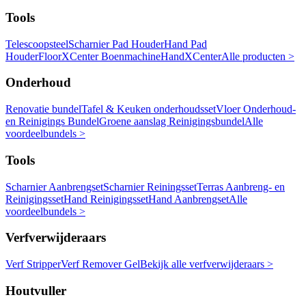
Tools
Telescoopsteel
Scharnier Pad Houder
Hand Pad
Houder
FloorXCenter Boenmachine
HandXCenter
Alle producten >
Onderhoud
Renovatie bundel
Tafel & Keuken onderhoudsset
Vloer Onderhoud-
en Reinigings Bundel
Groene aanslag Reinigingsbundel
Alle
voordeelbundels >
Tools
Scharnier Aanbrengset
Scharnier Reiningsset
Terras Aanbreng- en
Reinigingsset
Hand Reinigingsset
Hand Aanbrengset
Alle
voordeelbundels >
Verfverwijderaars
Verf Stripper
Verf Remover Gel
Bekijk alle verfverwijderaars >
Houtvuller