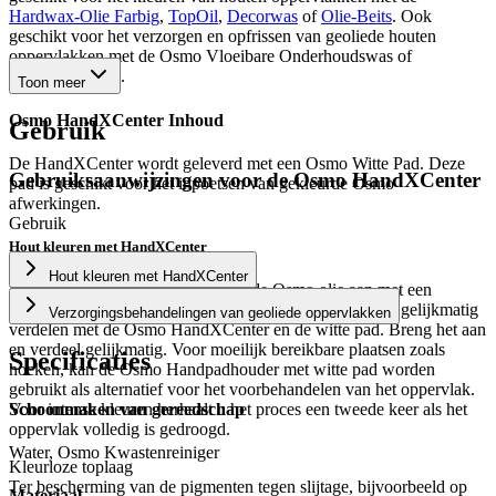
Hardwax-Olie Farbig
,
TopOil
,
Decorwas
of
Olie-Beits
. Ook
geschikt voor het verzorgen en opfrissen van geoliede houten
oppervlakken met de Osmo Vloeibare Onderhoudswas of
Onderhoudsolie.
Toon meer
Osmo HandXCenter Inhoud
Gebruik
De HandXCenter wordt geleverd met een Osmo Witte Pad. Deze
Gebruiksaanwijzingen voor de
Osmo HandXCenter
pad is geschikt voor het inpoetsen van gekleurde Osmo
afwerkingen.
Gebruik
Hout kleuren met HandXCenter
Hout kleuren met HandXCenter
Breng een zeer dunne laag gekleurde Osmo olie aan met een
microvezelroller
kwast
of pluisvrije doek. Direct daarna gelijkmatig
Verzorgingsbehandelingen van geoliede oppervlakken
verdelen met de Osmo HandXCenter en de witte pad. Breng het aan
en verdeel gelijkmatig. Voor moeilijk bereikbare plaatsen zoals
Specificaties
hoeken, kan de Osmo Handpadhouder met witte pad worden
gebruikt als alternatief voor het voorbehandelen van het oppervlak.
Schoonmaken van gereedschap
Voor intense kleuren herhaalt u het proces een tweede keer als het
oppervlak volledig is gedroogd.
Water, Osmo Kwastenreiniger
Kleurloze toplaag
Ter bescherming van de pigmenten tegen slijtage, bijvoorbeeld op
Materiaal