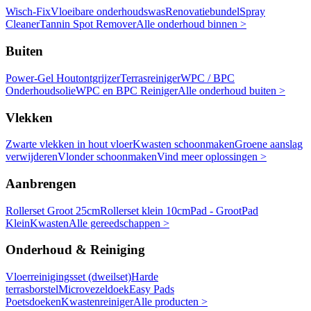
Wisch-Fix
Vloeibare onderhoudswas
Renovatiebundel
Spray
Cleaner
Tannin Spot Remover
Alle onderhoud binnen >
Buiten
Power-Gel Houtontgrijzer
Terrasreiniger
WPC / BPC
Onderhoudsolie
WPC en BPC Reiniger
Alle onderhoud buiten >
Vlekken
Zwarte vlekken in hout vloer
Kwasten schoonmaken
Groene aanslag
verwijderen
Vlonder schoonmaken
Vind meer oplossingen >
Aanbrengen
Rollerset Groot 25cm
Rollerset klein 10cm
Pad - Groot
Pad
Klein
Kwasten
Alle gereedschappen >
Onderhoud & Reiniging
Vloerreinigingsset (dweilset)
Harde
terrasborstel
Microvezeldoek
Easy Pads
Poetsdoeken
Kwastenreiniger
Alle producten >