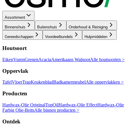
Assortiment
Binnenshuis
Buitenshuis
Onderhoud & Reiniging
Gereedschappen
Voordeelbundels
Hulpmiddelen
Houtsoort
Eiken
Vuren
Grenen
Acacia
Amerikaans Walnoot
Alle houtsoorten >
Oppervlak
Tafel
Vloer
Trap
Keukenblad
Badkamermeubel
Alle oppervlakken >
Producten
Hardwax-Olie Original
TopOil
Hardwax-Olie Effect
Hardwax-Olie
Farbig
Olie-Beits
Alle binnen producten >
Ontdek