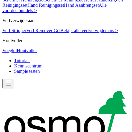
Reinigingsset
Hand Reinigingsset
Hand Aanbrengset
Alle
voordeelbundels >
Verfverwijderaars
Verf Stripper
Verf Remover Gel
Bekijk alle verfverwijderaars >
Houtvuller
Voegkit
Houtvuller
Tutorials
Kenniscentrum
Sample testen