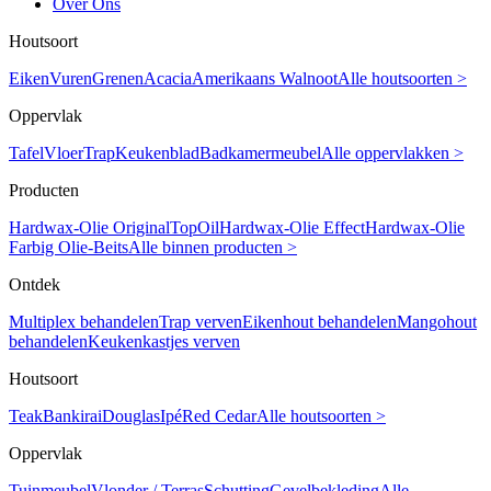
Over Ons
Houtsoort
Eiken
Vuren
Grenen
Acacia
Amerikaans Walnoot
Alle houtsoorten >
Oppervlak
Tafel
Vloer
Trap
Keukenblad
Badkamermeubel
Alle oppervlakken >
Producten
Hardwax-Olie Original
TopOil
Hardwax-Olie Effect
Hardwax-Olie
Farbig
Olie-Beits
Alle binnen producten >
Ontdek
Multiplex behandelen
Trap verven
Eikenhout behandelen
Mangohout
behandelen
Keukenkastjes verven
Houtsoort
Teak
Bankirai
Douglas
Ipé
Red Cedar
Alle houtsoorten >
Oppervlak
Tuinmeubel
Vlonder / Terras
Schutting
Gevelbekleding
Alle