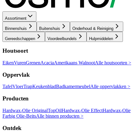
Assortiment
Binnenshuis
Buitenshuis
Onderhoud & Reiniging
Gereedschappen
Voordeelbundels
Hulpmiddelen
Houtsoort
Eiken
Vuren
Grenen
Acacia
Amerikaans Walnoot
Alle houtsoorten >
Oppervlak
Tafel
Vloer
Trap
Keukenblad
Badkamermeubel
Alle oppervlakken >
Producten
Hardwax-Olie Original
TopOil
Hardwax-Olie Effect
Hardwax-Olie
Farbig
Olie-Beits
Alle binnen producten >
Ontdek