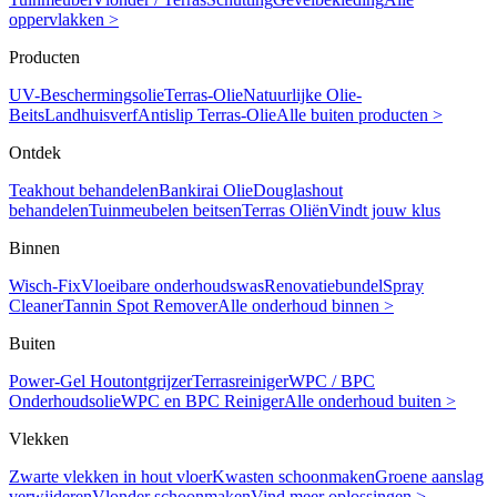
oppervlakken >
Producten
UV-Beschermingsolie
Terras-Olie
Natuurlijke Olie-
Beits
Landhuisverf
Antislip Terras-Olie
Alle buiten producten >
Ontdek
Teakhout behandelen
Bankirai Olie
Douglashout
behandelen
Tuinmeubelen beitsen
Terras Oliën
Vindt jouw klus
Binnen
Wisch-Fix
Vloeibare onderhoudswas
Renovatiebundel
Spray
Cleaner
Tannin Spot Remover
Alle onderhoud binnen >
Buiten
Power-Gel Houtontgrijzer
Terrasreiniger
WPC / BPC
Onderhoudsolie
WPC en BPC Reiniger
Alle onderhoud buiten >
Vlekken
Zwarte vlekken in hout vloer
Kwasten schoonmaken
Groene aanslag
verwijderen
Vlonder schoonmaken
Vind meer oplossingen >