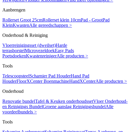
Aanbrengen
Rollerset Groot 25cm
Rollerset klein 10cm
Pad - Groot
Pad
Klein
Kwasten
Alle gereedschappen >
Onderhoud & Reiniging
Vloerreinigingsset (dweilset)
Harde
terrasborstel
Microvezeldoek
Easy Pads
Poetsdoeken
Kwastenreiniger
Alle producten >
Tools
Telescoopsteel
Scharnier Pad Houder
Hand Pad
Houder
FloorXCenter Boenmachine
HandXCenter
Alle producten >
Onderhoud
Renovatie bundel
Tafel & Keuken onderhoudsset
Vloer Onderhoud-
en Reinigings Bundel
Groene aanslag Reinigingsbundel
Alle
voordeelbundels >
Tools
Scharnier Aanbrengset
Scharnier Reiningsset
Terras Aanbreng- en