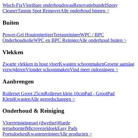
Wisch-Fix
Vloeibare onderhoudswas
Renovatiebundel
Spray
Cleaner
Tannin Spot Remover
Alle onderhoud binnen >
Buiten
Power-Gel Houtontgrijzer
Terrasreiniger
WPC / BPC
Onderhoudsolie
WPC en BPC Reiniger
Alle onderhoud buiten >
Vlekken
Zwarte vlekken in hout vloer
Kwasten schoonmaken
Groene aanslag
verwijderen
Vlonder schoonmaken
Vind meer oplossingen >
Aanbrengen
Rollerset Groot 25cm
Rollerset klein 10cm
Pad - Groot
Pad
Klein
Kwasten
Alle gereedschappen >
Onderhoud & Reiniging
Vloerreinigingsset (dweilset)
Harde
terrasborstel
Microvezeldoek
Easy Pads
Poetsdoeken
Kwastenreiniger
Alle producten >