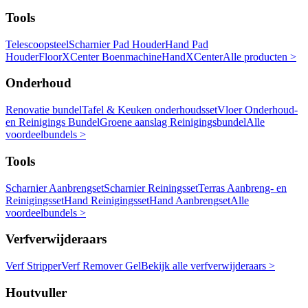
Tools
Telescoopsteel
Scharnier Pad Houder
Hand Pad
Houder
FloorXCenter Boenmachine
HandXCenter
Alle producten >
Onderhoud
Renovatie bundel
Tafel & Keuken onderhoudsset
Vloer Onderhoud-
en Reinigings Bundel
Groene aanslag Reinigingsbundel
Alle
voordeelbundels >
Tools
Scharnier Aanbrengset
Scharnier Reiningsset
Terras Aanbreng- en
Reinigingsset
Hand Reinigingsset
Hand Aanbrengset
Alle
voordeelbundels >
Verfverwijderaars
Verf Stripper
Verf Remover Gel
Bekijk alle verfverwijderaars >
Houtvuller