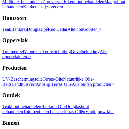
Multiplex behandelen
Trap verven
Eikenhout behandelen
Mangohout
behandelen
Keukenkastjes verven
Houtsoort
Teak
Bankirai
Douglas
Ipé
Red Cedar
Alle houtsoorten >
Oppervlak
Tuinmeubel
Vlonder / Terras
Schutting
Gevelbekleding
Alle
oppervlakken >
Producten
UV-Beschermingsolie
Terras-Olie
Natuurlijke Olie-
Beits
Landhuisverf
Antislip Terras-Olie
Alle buiten producten >
Ontdek
Teakhout behandelen
Bankirai Olie
Douglashout
behandelen
Tuinmeubelen beitsen
Terras Oliën
Vindt jouw klus
Binnen