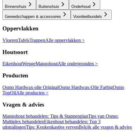
Binnenshuis
Buitenshuis
Onderhoud
Gereedschappen & accessoires
Voordeelbundels
Oppervlakken
Vloeren
Tafels
Trappen
Alle oppervlakken >
Houtsoort
Eikenhout
Wenge
Mangohout
Alle ondergronden >
Producten
Osmo Hardwax-olie Original
Osmo Hardwax-Olie Farbig
Osmo
TopOil
Alle producten >
Vragen & advies
Mangohout behandelen: Tips & Stappenplan
Tips van Osmo:
Multiplex behandelen
Eikenhout behandelen: Top 3
uitstralingen
Tips: Keukenkastjes verven
Bekijk alle vragen & advies