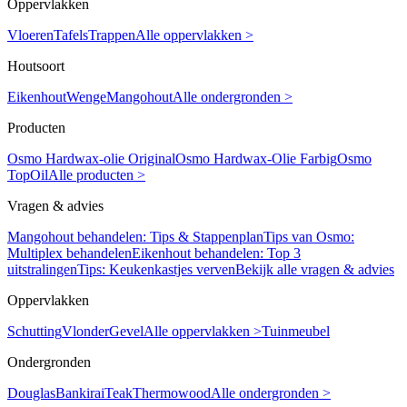
Oppervlakken
Vloeren
Tafels
Trappen
Alle oppervlakken >
Houtsoort
Eikenhout
Wenge
Mangohout
Alle ondergronden >
Producten
Osmo Hardwax-olie Original
Osmo Hardwax-Olie Farbig
Osmo
TopOil
Alle producten >
Vragen & advies
Mangohout behandelen: Tips & Stappenplan
Tips van Osmo:
Multiplex behandelen
Eikenhout behandelen: Top 3
uitstralingen
Tips: Keukenkastjes verven
Bekijk alle vragen & advies
Oppervlakken
Schutting
Vlonder
Gevel
Alle oppervlakken >
Tuinmeubel
Ondergronden
Douglas
Bankirai
Teak
Thermowood
Alle ondergronden >