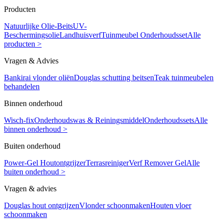
Producten
Natuurlijke Olie-Beits
UV-
Beschermingsolie
Landhuisverf
Tuinmeubel Onderhoudsset
Alle
producten >
Vragen & Advies
Bankirai vlonder oliën
Douglas schutting beitsen
Teak tuinmeubelen
behandelen
Binnen onderhoud
Wisch-fix
Onderhoudswas & Reiningsmiddel
Onderhoudssets
Alle
binnen onderhoud >
Buiten onderhoud
Power-Gel Houtontgrijzer
Terrasreiniger
Verf Remover Gel
Alle
buiten onderhoud >
Vragen & advies
Douglas hout ontgrijzen
Vlonder schoonmaken
Houten vloer
schoonmaken