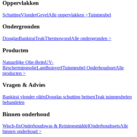
Oppervlakken
Schutting
Vlonder
Gevel
Alle oppervlakken >
Tuinmeubel
Ondergronden
Douglas
Bankirai
Teak
Thermowood
Alle ondergronden >
Producten
Natuurlijke Olie-Beits
UV-
Beschermingsolie
Landhuisverf
Tuinmeubel Onderhoudsset
Alle
producten >
Vragen & Advies
Bankirai vlonder oliën
Douglas schutting beitsen
Teak tuinmeubelen
behandelen
Binnen onderhoud
Wisch-fix
Onderhoudswas & Reiningsmiddel
Onderhoudssets
Alle
binnen onderhoud >