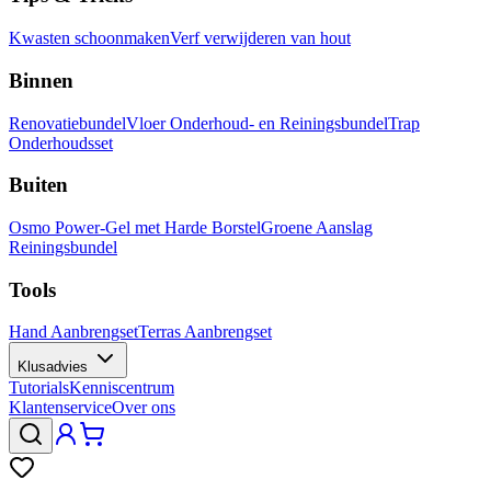
Kwasten schoonmaken
Verf verwijderen van hout
Binnen
Renovatiebundel
Vloer Onderhoud- en Reiningsbundel
Trap
Onderhoudsset
Buiten
Osmo Power-Gel met Harde Borstel
Groene Aanslag
Reiningsbundel
Tools
Hand Aanbrengset
Terras Aanbrengset
Klusadvies
Tutorials
Kenniscentrum
Klantenservice
Over ons