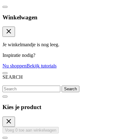
Winkelwagen
Je winkelmandje is nog leeg.
Inspiratie nodig?
Nu shoppen
Bekijk tutorials
SEARCH
Search
Kies je product
Voeg
0
toe aan winkelwagen