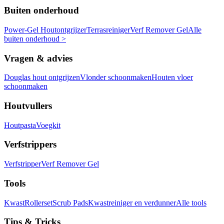
Buiten onderhoud
Power-Gel Houtontgrijzer
Terrasreiniger
Verf Remover Gel
Alle
buiten onderhoud >
Vragen & advies
Douglas hout ontgrijzen
Vlonder schoonmaken
Houten vloer
schoonmaken
Houtvullers
Houtpasta
Voegkit
Verfstrippers
Verfstripper
Verf Remover Gel
Tools
Kwast
Rollerset
Scrub Pads
Kwastreiniger en verdunner
Alle tools
Tips & Tricks