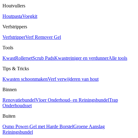
Houtvullers
Houtpasta
Voegkit
Verfstrippers
Verfstripper
Verf Remover Gel
Tools
Kwast
Rollerset
Scrub Pads
Kwastreiniger en verdunner
Alle tools
Tips & Tricks
Kwasten schoonmaken
Verf verwijderen van hout
Binnen
Renovatiebundel
Vloer Onderhoud- en Reiningsbundel
Trap
Onderhoudsset
Buiten
Osmo Power-Gel met Harde Borstel
Groene Aanslag
Reiningsbundel