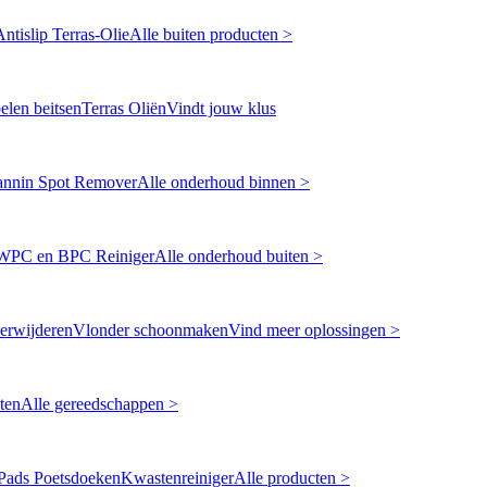
Antislip Terras-Olie
Alle buiten producten >
len beitsen
Terras Oliën
Vindt jouw klus
annin Spot Remover
Alle onderhoud binnen >
WPC en BPC Reiniger
Alle onderhoud buiten >
erwijderen
Vlonder schoonmaken
Vind meer oplossingen >
ten
Alle gereedschappen >
Pads Poetsdoeken
Kwastenreiniger
Alle producten >