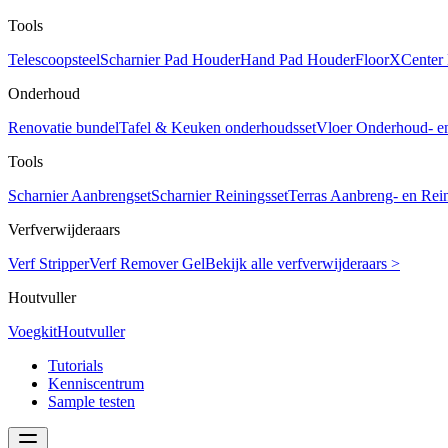
Tools
Telescoopsteel
Scharnier Pad Houder
Hand Pad Houder
FloorXCenter
Onderhoud
Renovatie bundel
Tafel & Keuken onderhoudsset
Vloer Onderhoud- e
Tools
Scharnier Aanbrengset
Scharnier Reiningsset
Terras Aanbreng- en Rein
Verfverwijderaars
Verf Stripper
Verf Remover Gel
Bekijk alle verfverwijderaars >
Houtvuller
Voegkit
Houtvuller
Tutorials
Kenniscentrum
Sample testen