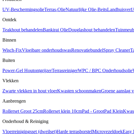
UV-Beschermingsolie
Terras-Olie
Natuurlijke Olie-Beits
Landhuisverf
Ontdek
Teakhout behandelen
Bankirai Olie
Douglashout behandelen
Tuinmeube
Binnen
Wisch-Fix
Vloeibare onderhoudswas
Renovatiebundel
Spray Cleaner
T
Buiten
Power-Gel Houtontgrijzer
Terrasreiniger
WPC / BPC Onderhoudsolie
Vlekken
Zwarte vlekken in hout vloer
Kwasten schoonmaken
Groene aanslag v
Aanbrengen
Rollerset Groot 25cm
Rollerset klein 10cm
Pad - Groot
Pad Klein
Kwas
Onderhoud & Reiniging
Vloerreinigingsset (dweilset)
Harde terrasborstel
Microvezeldoek
Easy 