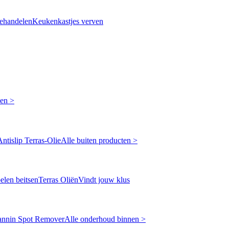
ehandelen
Keukenkastjes verven
ken >
Antislip Terras-Olie
Alle buiten producten >
len beitsen
Terras Oliën
Vindt jouw klus
annin Spot Remover
Alle onderhoud binnen >