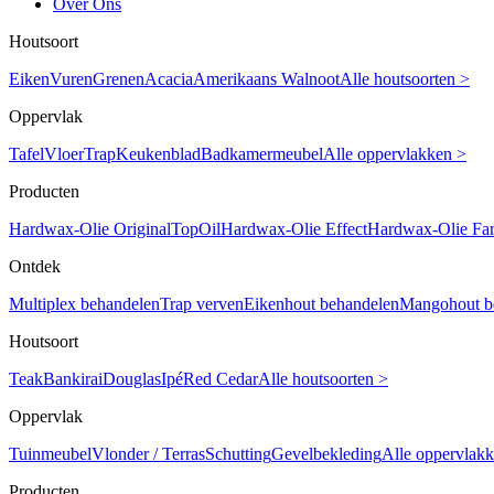
Over Ons
Houtsoort
Eiken
Vuren
Grenen
Acacia
Amerikaans Walnoot
Alle houtsoorten >
Oppervlak
Tafel
Vloer
Trap
Keukenblad
Badkamermeubel
Alle oppervlakken >
Producten
Hardwax-Olie Original
TopOil
Hardwax-Olie Effect
Hardwax-Olie Fa
Ontdek
Multiplex behandelen
Trap verven
Eikenhout behandelen
Mangohout b
Houtsoort
Teak
Bankirai
Douglas
Ipé
Red Cedar
Alle houtsoorten >
Oppervlak
Tuinmeubel
Vlonder / Terras
Schutting
Gevelbekleding
Alle oppervlak
Producten