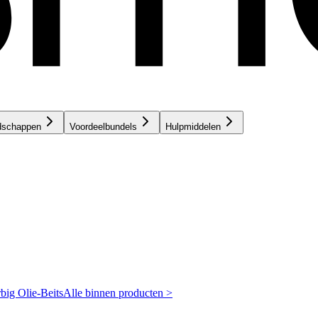
dschappen
Voordeelbundels
Hulpmiddelen
rbig
Olie-Beits
Alle binnen producten >