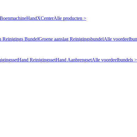
 Boenmachine
HandXCenter
Alle producten >
n Reinigings Bundel
Groene aanslag Reinigingsbundel
Alle voordeelbun
igingsset
Hand Reinigingsset
Hand Aanbrengset
Alle voordeelbundels >