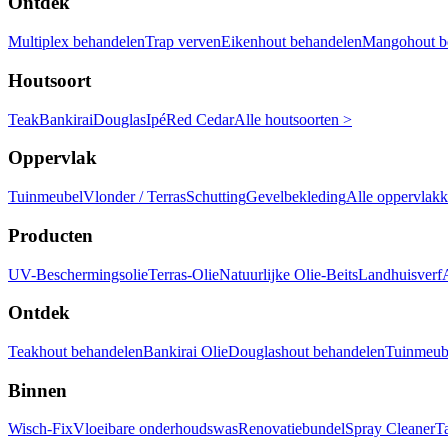
Ontdek
Multiplex behandelen
Trap verven
Eikenhout behandelen
Mangohout b
Houtsoort
Teak
Bankirai
Douglas
Ipé
Red Cedar
Alle houtsoorten >
Oppervlak
Tuinmeubel
Vlonder / Terras
Schutting
Gevelbekleding
Alle oppervlak
Producten
UV-Beschermingsolie
Terras-Olie
Natuurlijke Olie-Beits
Landhuisverf
Ontdek
Teakhout behandelen
Bankirai Olie
Douglashout behandelen
Tuinmeube
Binnen
Wisch-Fix
Vloeibare onderhoudswas
Renovatiebundel
Spray Cleaner
T