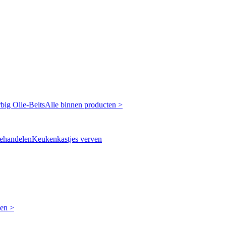
rbig
Olie-Beits
Alle binnen producten >
ehandelen
Keukenkastjes verven
ken >