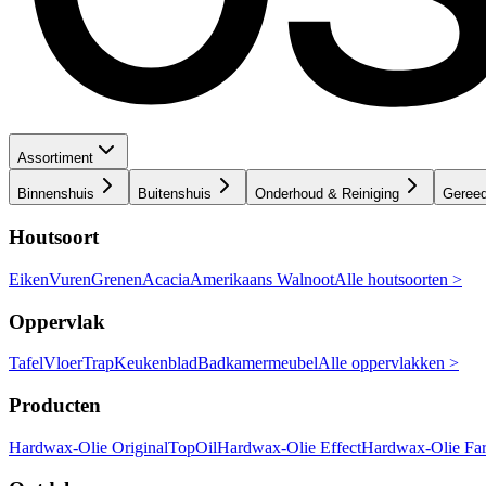
Assortiment
Binnenshuis
Buitenshuis
Onderhoud & Reiniging
Geree
Houtsoort
Eiken
Vuren
Grenen
Acacia
Amerikaans Walnoot
Alle houtsoorten >
Oppervlak
Tafel
Vloer
Trap
Keukenblad
Badkamermeubel
Alle oppervlakken >
Producten
Hardwax-Olie Original
TopOil
Hardwax-Olie Effect
Hardwax-Olie Fa