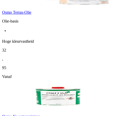
Osmo Terras-Olie
Olie-basis
Hoge kleurvastheid
32
,
95
Vanaf