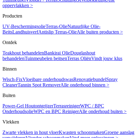
oppervlakken >
Producten
UV-Beschermingsolie
Terras-Olie
Natuurlijke Olie-
Beits
Landhuisverf
Antislip Terras-Olie
Alle buiten producten >
Ontdek
Teakhout behandelen
Bankirai Olie
Douglashout
behandelen
Tuinmeubelen beitsen
Terras Oliën
Vindt jouw klus
Binnen
Wisch-Fix
Vloeibare onderhoudswas
Renovatiebundel
Spray
Cleaner
Tannin Spot Remover
Alle onderhoud binnen >
Buiten
Power-Gel Houtontgrijzer
Terrasreiniger
WPC / BPC
Onderhoudsolie
WPC en BPC Reiniger
Alle onderhoud buiten >
Vlekken
Zwarte vlekken in hout vloer
Kwasten schoonmaken
Groene aanslag
verwijderen
Vlonder schoonmaken
Vind meer oplossingen >