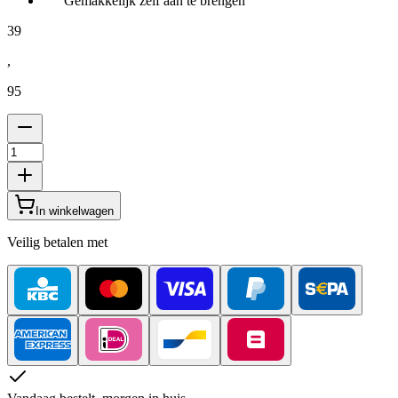
Gemakkelijk zelf aan te brengen
39
,
95
In winkelwagen
Veilig betalen met