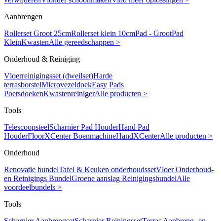
Aanbrengen
Rollerset Groot 25cm
Rollerset klein 10cm
Pad - Groot
Pad
Klein
Kwasten
Alle gereedschappen >
Onderhoud & Reiniging
Vloerreinigingsset (dweilset)
Harde
terrasborstel
Microvezeldoek
Easy Pads
Poetsdoeken
Kwastenreiniger
Alle producten >
Tools
Telescoopsteel
Scharnier Pad Houder
Hand Pad
Houder
FloorXCenter Boenmachine
HandXCenter
Alle producten >
Onderhoud
Renovatie bundel
Tafel & Keuken onderhoudsset
Vloer Onderhoud-
en Reinigings Bundel
Groene aanslag Reinigingsbundel
Alle
voordeelbundels >
Tools
Scharnier Aanbrengset
Scharnier Reiningsset
Terras Aanbreng- en