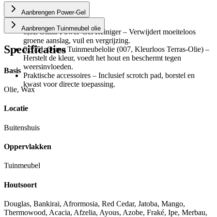
Wat zit er in de set?
Aanbrengen Power-Gel
Aanbrengen Tuinmeubel olie
0,5L Osmo Power-Gel Reiniger
– Verwijdert moeiteloos
groene aanslag, vuil en vergrijzing.
Specificaties
0,375L Osmo Tuinmeubelolie
(007, Kleurloos Terras-Olie) –
Herstelt de kleur, voedt het hout en beschermt tegen
weersinvloeden.
Basis
Praktische accessoires
– Inclusief scrotch pad, borstel en
kwast voor directe toepassing.
Olie, Wax
Locatie
Buitenshuis
Oppervlakken
Tuinmeubel
Houtsoort
Douglas, Bankirai, Afrormosia, Red Cedar, Jatoba, Mango,
Thermowood, Acacia, Afzelia, Ayous, Azobe, Fraké, Ipe, Merbau,