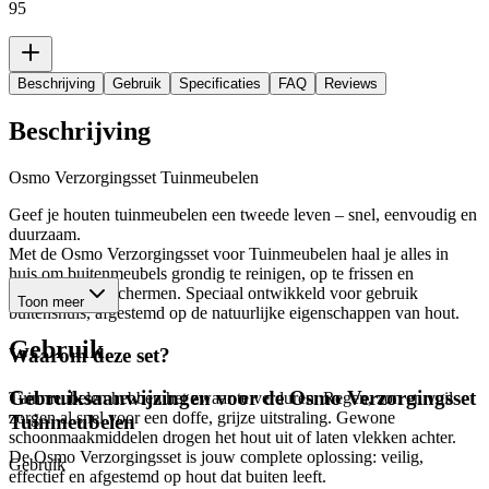
95
Beschrijving
Gebruik
Specificaties
FAQ
Reviews
Beschrijving
Osmo Verzorgingsset Tuinmeubelen
Geef je houten tuinmeubelen een tweede leven – snel, eenvoudig en
duurzaam.
Met de Osmo Verzorgingsset voor Tuinmeubelen haal je alles in
huis om buitenmeubels grondig te reinigen, op te frissen en
langdurig te beschermen. Speciaal ontwikkeld voor gebruik
Toon meer
buitenshuis, afgestemd op de natuurlijke eigenschappen van hout.
Gebruik
Waarom deze set?
Gebruiksaanwijzingen voor de
Osmo Verzorgingsset
Tuinmeubelen hebben het zwaar te verduren. Regen, zon en vuil
zorgen al snel voor een doffe, grijze uitstraling. Gewone
Tuinmeubelen
schoonmaakmiddelen drogen het hout uit of laten vlekken achter.
De Osmo Verzorgingsset is jouw complete oplossing: veilig,
Gebruik
effectief en afgestemd op hout dat buiten leeft.