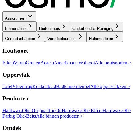
Assortiment
Binnenshuis
Buitenshuis
Onderhoud & Reiniging
Gereedschappen
Voordeelbundels
Hulpmiddelen
Houtsoort
Eiken
Vuren
Grenen
Acacia
Amerikaans Walnoot
Alle houtsoorten >
Oppervlak
Tafel
Vloer
Trap
Keukenblad
Badkamermeubel
Alle oppervlakken >
Producten
Hardwax-Olie Original
TopOil
Hardwax-Olie Effect
Hardwax-Olie
Farbig
Olie-Beits
Alle binnen producten >
Ontdek