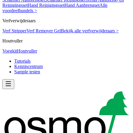
Reinigingsset
Hand Reinigingsset
Hand Aanbrengset
Alle
voordeelbundels >
Verfverwijderaars
Verf Stripper
Verf Remover Gel
Bekijk alle verfverwijderaars >
Houtvuller
Voegkit
Houtvuller
Tutorials
Kenniscentrum
Sample testen