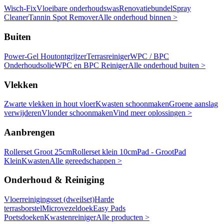
Wisch-Fix
Vloeibare onderhoudswas
Renovatiebundel
Spray
Cleaner
Tannin Spot Remover
Alle onderhoud binnen >
Buiten
Power-Gel Houtontgrijzer
Terrasreiniger
WPC / BPC
Onderhoudsolie
WPC en BPC Reiniger
Alle onderhoud buiten >
Vlekken
Zwarte vlekken in hout vloer
Kwasten schoonmaken
Groene aanslag
verwijderen
Vlonder schoonmaken
Vind meer oplossingen >
Aanbrengen
Rollerset Groot 25cm
Rollerset klein 10cm
Pad - Groot
Pad
Klein
Kwasten
Alle gereedschappen >
Onderhoud & Reiniging
Vloerreinigingsset (dweilset)
Harde
terrasborstel
Microvezeldoek
Easy Pads
Poetsdoeken
Kwastenreiniger
Alle producten >