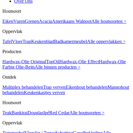
Over Ons
Houtsoort
Eiken
Vuren
Grenen
Acacia
Amerikaans Walnoot
Alle houtsoorten >
Oppervlak
Tafel
Vloer
Trap
Keukenblad
Badkamermeubel
Alle oppervlakken >
Producten
Hardwax-Olie Original
TopOil
Hardwax-Olie Effect
Hardwax-Olie
Farbig
Olie-Beits
Alle binnen producten >
Ontdek
Multiplex behandelen
Trap verven
Eikenhout behandelen
Mangohout
behandelen
Keukenkastjes verven
Houtsoort
Teak
Bankirai
Douglas
Ipé
Red Cedar
Alle houtsoorten >
Oppervlak
Tuinmeubel
Vlonder / Terras
Schutting
Gevelbekleding
Alle