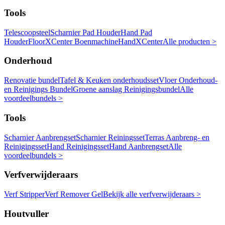
Tools
Telescoopsteel
Scharnier Pad Houder
Hand Pad
Houder
FloorXCenter Boenmachine
HandXCenter
Alle producten >
Onderhoud
Renovatie bundel
Tafel & Keuken onderhoudsset
Vloer Onderhoud-
en Reinigings Bundel
Groene aanslag Reinigingsbundel
Alle
voordeelbundels >
Tools
Scharnier Aanbrengset
Scharnier Reiningsset
Terras Aanbreng- en
Reinigingsset
Hand Reinigingsset
Hand Aanbrengset
Alle
voordeelbundels >
Verfverwijderaars
Verf Stripper
Verf Remover Gel
Bekijk alle verfverwijderaars >
Houtvuller