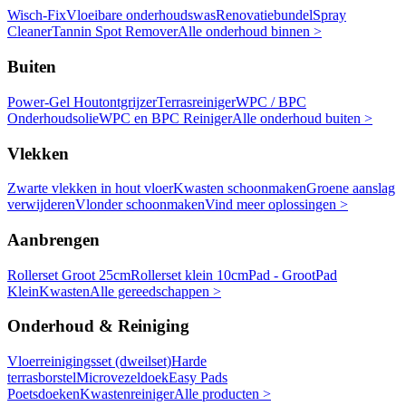
Wisch-Fix
Vloeibare onderhoudswas
Renovatiebundel
Spray
Cleaner
Tannin Spot Remover
Alle onderhoud binnen >
Buiten
Power-Gel Houtontgrijzer
Terrasreiniger
WPC / BPC
Onderhoudsolie
WPC en BPC Reiniger
Alle onderhoud buiten >
Vlekken
Zwarte vlekken in hout vloer
Kwasten schoonmaken
Groene aanslag
verwijderen
Vlonder schoonmaken
Vind meer oplossingen >
Aanbrengen
Rollerset Groot 25cm
Rollerset klein 10cm
Pad - Groot
Pad
Klein
Kwasten
Alle gereedschappen >
Onderhoud & Reiniging
Vloerreinigingsset (dweilset)
Harde
terrasborstel
Microvezeldoek
Easy Pads
Poetsdoeken
Kwastenreiniger
Alle producten >