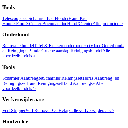
Tools
Telescoopsteel
Scharnier Pad Houder
Hand Pad
Houder
FloorXCenter Boenmachine
HandXCenter
Alle producten >
Onderhoud
Renovatie bundel
Tafel & Keuken onderhoudsset
Vloer Onderhoud-
en Reinigings Bundel
Groene aanslag Reinigingsbundel
Alle
voordeelbundels >
Tools
Scharnier Aanbrengset
Scharnier Reiningsset
Terras Aanbreng- en
Reinigingsset
Hand Reinigingsset
Hand Aanbrengset
Alle
voordeelbundels >
Verfverwijderaars
Verf Stripper
Verf Remover Gel
Bekijk alle verfverwijderaars >
Houtvuller