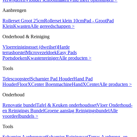
Aanbrengen
Rollerset Groot 25cm
Rollerset klein 10cm
Pad - Groot
Pad
Klein
Kwasten
Alle gereedschappen >
Onderhoud & Reiniging
Vloerreinigingsset (dweilset)
Harde
terrasborstel
Microvezeldoek
Easy Pads
Poetsdoeken
Kwastenreiniger
Alle producten >
Tools
Telescoopsteel
Scharnier Pad Houder
Hand Pad
Houder
FloorXCenter Boenmachine
HandXCenter
Alle producten >
Onderhoud
Renovatie bundel
Tafel & Keuken onderhoudsset
Vloer Onderhoud-
en Reinigings Bundel
Groene aanslag Reinigingsbundel
Alle
voordeelbundels >
Tools
Scharnier Aanbrengset
Scharnier Reiningsset
Terras Aanbreng- en