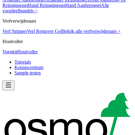
Reinigingsset
Hand Reinigingsset
Hand Aanbrengset
Alle
voordeelbundels >
Verfverwijderaars
Verf Stripper
Verf Remover Gel
Bekijk alle verfverwijderaars >
Houtvuller
Voegkit
Houtvuller
Tutorials
Kenniscentrum
Sample testen