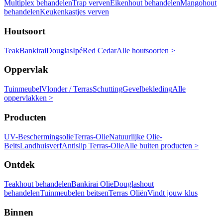
Multiplex behandelen
Trap verven
Eikenhout behandelen
Mangohout
behandelen
Keukenkastjes verven
Houtsoort
Teak
Bankirai
Douglas
Ipé
Red Cedar
Alle houtsoorten >
Oppervlak
Tuinmeubel
Vlonder / Terras
Schutting
Gevelbekleding
Alle
oppervlakken >
Producten
UV-Beschermingsolie
Terras-Olie
Natuurlijke Olie-
Beits
Landhuisverf
Antislip Terras-Olie
Alle buiten producten >
Ontdek
Teakhout behandelen
Bankirai Olie
Douglashout
behandelen
Tuinmeubelen beitsen
Terras Oliën
Vindt jouw klus
Binnen