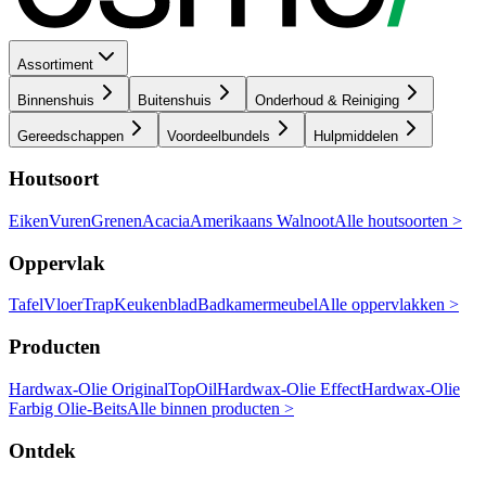
Assortiment
Binnenshuis
Buitenshuis
Onderhoud & Reiniging
Gereedschappen
Voordeelbundels
Hulpmiddelen
Houtsoort
Eiken
Vuren
Grenen
Acacia
Amerikaans Walnoot
Alle houtsoorten >
Oppervlak
Tafel
Vloer
Trap
Keukenblad
Badkamermeubel
Alle oppervlakken >
Producten
Hardwax-Olie Original
TopOil
Hardwax-Olie Effect
Hardwax-Olie
Farbig
Olie-Beits
Alle binnen producten >
Ontdek