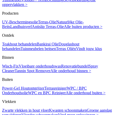
oppervlakken >
Producten
UV-Beschermingsolie
Terras-Olie
Natuurlijke Olie-
Beits
Landhuisverf
Antislip Terras-Olie
Alle buiten producten >
Ontdek
Teakhout behandelen
Bankirai Olie
Douglashout
behandelen
Tuinmeubelen beitsen
Terras Oliën
Vindt jouw klus
Binnen
Wisch-Fix
Vloeibare onderhoudswas
Renovatiebundel
Spray
Cleaner
Tannin Spot Remover
Alle onderhoud binnen >
Buiten
Power-Gel Houtontgrijzer
Terrasreiniger
WPC / BPC
Onderhoudsolie
WPC en BPC Reiniger
Alle onderhoud buiten >
Vlekken
Zwarte vlekken in hout vloer
Kwasten schoonmaken
Groene aanslag
verwijderen
Vlonder schoonmaken
Vind meer oplossingen >