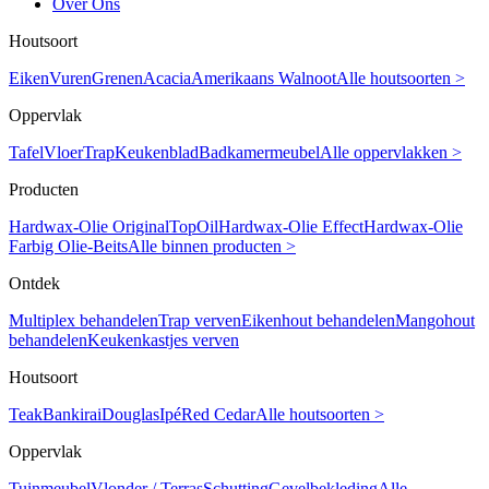
Over Ons
Houtsoort
Eiken
Vuren
Grenen
Acacia
Amerikaans Walnoot
Alle houtsoorten >
Oppervlak
Tafel
Vloer
Trap
Keukenblad
Badkamermeubel
Alle oppervlakken >
Producten
Hardwax-Olie Original
TopOil
Hardwax-Olie Effect
Hardwax-Olie
Farbig
Olie-Beits
Alle binnen producten >
Ontdek
Multiplex behandelen
Trap verven
Eikenhout behandelen
Mangohout
behandelen
Keukenkastjes verven
Houtsoort
Teak
Bankirai
Douglas
Ipé
Red Cedar
Alle houtsoorten >
Oppervlak
Tuinmeubel
Vlonder / Terras
Schutting
Gevelbekleding
Alle