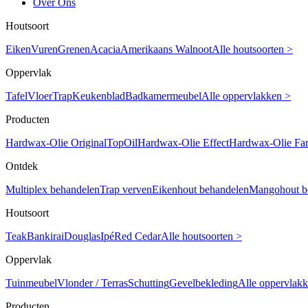
Over Ons
Houtsoort
Eiken
Vuren
Grenen
Acacia
Amerikaans Walnoot
Alle houtsoorten >
Oppervlak
Tafel
Vloer
Trap
Keukenblad
Badkamermeubel
Alle oppervlakken >
Producten
Hardwax-Olie Original
TopOil
Hardwax-Olie Effect
Hardwax-Olie Fa
Ontdek
Multiplex behandelen
Trap verven
Eikenhout behandelen
Mangohout b
Houtsoort
Teak
Bankirai
Douglas
Ipé
Red Cedar
Alle houtsoorten >
Oppervlak
Tuinmeubel
Vlonder / Terras
Schutting
Gevelbekleding
Alle oppervlak
Producten