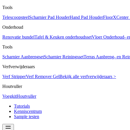
Tools
Telescoopsteel
Scharnier Pad Houder
Hand Pad Houder
FloorXCenter
Onderhoud
Renovatie bundel
Tafel & Keuken onderhoudsset
Vloer Onderhoud- e
Tools
Scharnier Aanbrengset
Scharnier Reiningsset
Terras Aanbreng- en Rein
Verfverwijderaars
Verf Stripper
Verf Remover Gel
Bekijk alle verfverwijderaars >
Houtvuller
Voegkit
Houtvuller
Tutorials
Kenniscentrum
Sample testen