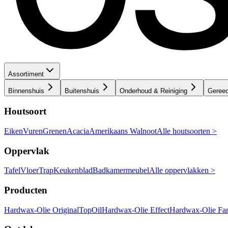
Assortiment
Binnenshuis
Buitenshuis
Onderhoud & Reiniging
Geree
Houtsoort
Eiken
Vuren
Grenen
Acacia
Amerikaans Walnoot
Alle houtsoorten >
Oppervlak
Tafel
Vloer
Trap
Keukenblad
Badkamermeubel
Alle oppervlakken >
Producten
Hardwax-Olie Original
TopOil
Hardwax-Olie Effect
Hardwax-Olie Fa