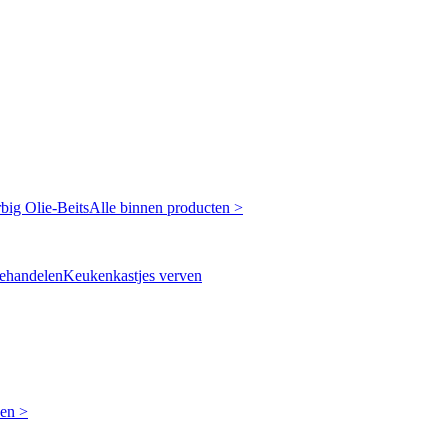
rbig
Olie-Beits
Alle binnen producten >
ehandelen
Keukenkastjes verven
ken >