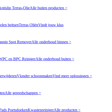
Antislip Terras-Olie
Alle buiten producten >
len beitsen
Terras Oliën
Vindt jouw klus
annin Spot Remover
Alle onderhoud binnen >
WPC en BPC Reiniger
Alle onderhoud buiten >
erwijderen
Vlonder schoonmaken
Vind meer oplossingen >
ten
Alle gereedschappen >
Pads Poetsdoeken
Kwastenreiniger
Alle producten >