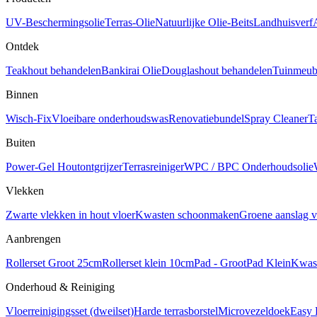
UV-Beschermingsolie
Terras-Olie
Natuurlijke Olie-Beits
Landhuisverf
Ontdek
Teakhout behandelen
Bankirai Olie
Douglashout behandelen
Tuinmeube
Binnen
Wisch-Fix
Vloeibare onderhoudswas
Renovatiebundel
Spray Cleaner
T
Buiten
Power-Gel Houtontgrijzer
Terrasreiniger
WPC / BPC Onderhoudsolie
Vlekken
Zwarte vlekken in hout vloer
Kwasten schoonmaken
Groene aanslag v
Aanbrengen
Rollerset Groot 25cm
Rollerset klein 10cm
Pad - Groot
Pad Klein
Kwas
Onderhoud & Reiniging
Vloerreinigingsset (dweilset)
Harde terrasborstel
Microvezeldoek
Easy 