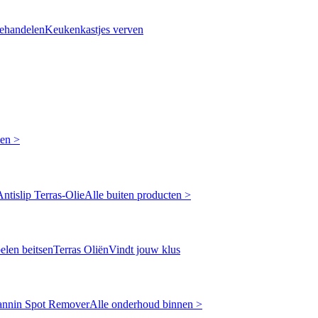
ehandelen
Keukenkastjes verven
ken >
Antislip Terras-Olie
Alle buiten producten >
len beitsen
Terras Oliën
Vindt jouw klus
annin Spot Remover
Alle onderhoud binnen >