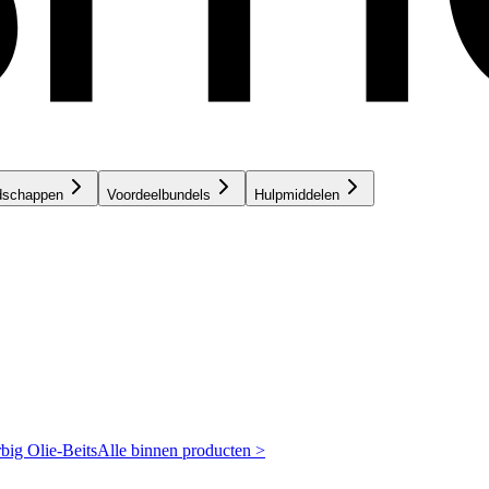
dschappen
Voordeelbundels
Hulpmiddelen
rbig
Olie-Beits
Alle binnen producten >