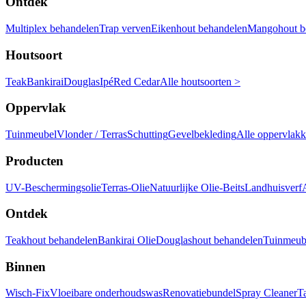
Ontdek
Multiplex behandelen
Trap verven
Eikenhout behandelen
Mangohout b
Houtsoort
Teak
Bankirai
Douglas
Ipé
Red Cedar
Alle houtsoorten >
Oppervlak
Tuinmeubel
Vlonder / Terras
Schutting
Gevelbekleding
Alle oppervlak
Producten
UV-Beschermingsolie
Terras-Olie
Natuurlijke Olie-Beits
Landhuisverf
Ontdek
Teakhout behandelen
Bankirai Olie
Douglashout behandelen
Tuinmeube
Binnen
Wisch-Fix
Vloeibare onderhoudswas
Renovatiebundel
Spray Cleaner
T