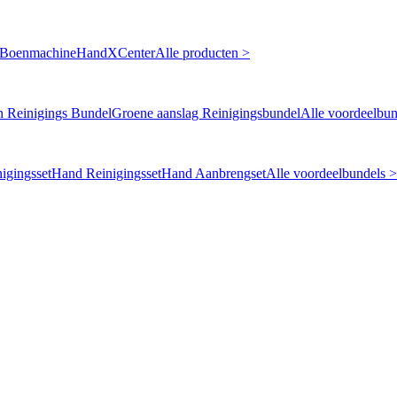
 Boenmachine
HandXCenter
Alle producten >
n Reinigings Bundel
Groene aanslag Reinigingsbundel
Alle voordeelbun
igingsset
Hand Reinigingsset
Hand Aanbrengset
Alle voordeelbundels >