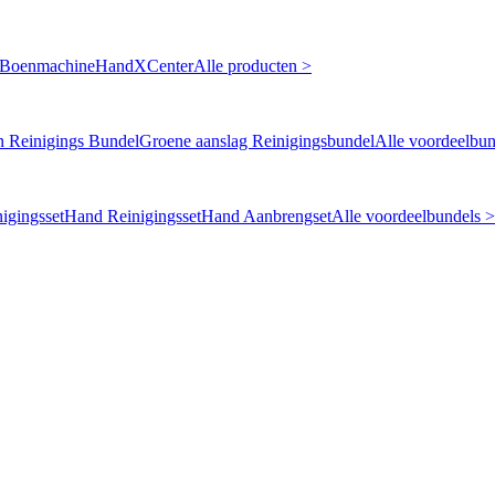
 Boenmachine
HandXCenter
Alle producten >
n Reinigings Bundel
Groene aanslag Reinigingsbundel
Alle voordeelbun
igingsset
Hand Reinigingsset
Hand Aanbrengset
Alle voordeelbundels >