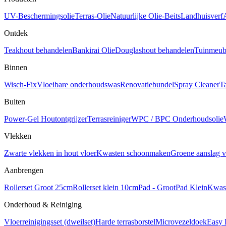
UV-Beschermingsolie
Terras-Olie
Natuurlijke Olie-Beits
Landhuisverf
Ontdek
Teakhout behandelen
Bankirai Olie
Douglashout behandelen
Tuinmeube
Binnen
Wisch-Fix
Vloeibare onderhoudswas
Renovatiebundel
Spray Cleaner
T
Buiten
Power-Gel Houtontgrijzer
Terrasreiniger
WPC / BPC Onderhoudsolie
Vlekken
Zwarte vlekken in hout vloer
Kwasten schoonmaken
Groene aanslag v
Aanbrengen
Rollerset Groot 25cm
Rollerset klein 10cm
Pad - Groot
Pad Klein
Kwas
Onderhoud & Reiniging
Vloerreinigingsset (dweilset)
Harde terrasborstel
Microvezeldoek
Easy 