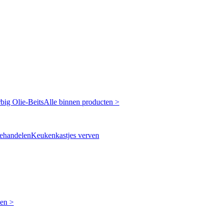
rbig
Olie-Beits
Alle binnen producten >
ehandelen
Keukenkastjes verven
ken >