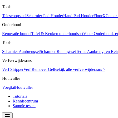
Tools
Telescoopsteel
Scharnier Pad Houder
Hand Pad Houder
FloorXCenter
Onderhoud
Renovatie bundel
Tafel & Keuken onderhoudsset
Vloer Onderhoud- e
Tools
Scharnier Aanbrengset
Scharnier Reiningsset
Terras Aanbreng- en Rein
Verfverwijderaars
Verf Stripper
Verf Remover Gel
Bekijk alle verfverwijderaars >
Houtvuller
Voegkit
Houtvuller
Tutorials
Kenniscentrum
Sample testen