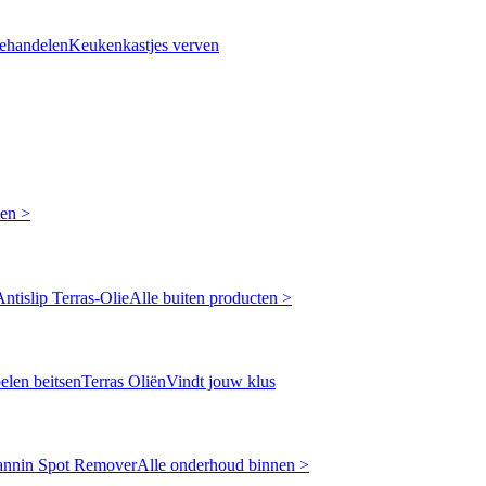
ehandelen
Keukenkastjes verven
ken >
Antislip Terras-Olie
Alle buiten producten >
len beitsen
Terras Oliën
Vindt jouw klus
annin Spot Remover
Alle onderhoud binnen >