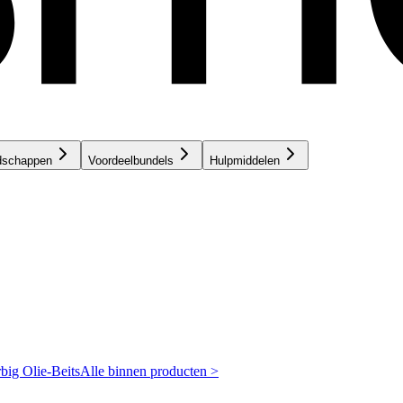
dschappen
Voordeelbundels
Hulpmiddelen
rbig
Olie-Beits
Alle binnen producten >