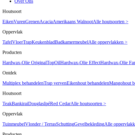
Over Ons
Houtsoort
Eiken
Vuren
Grenen
Acacia
Amerikaans Walnoot
Alle houtsoorten >
Oppervlak
Tafel
Vloer
Trap
Keukenblad
Badkamermeubel
Alle oppervlakken >
Producten
Hardwax-Olie Original
TopOil
Hardwax-Olie Effect
Hardwax-Olie Fa
Ontdek
Multiplex behandelen
Trap verven
Eikenhout behandelen
Mangohout b
Houtsoort
Teak
Bankirai
Douglas
Ipé
Red Cedar
Alle houtsoorten >
Oppervlak
Tuinmeubel
Vlonder / Terras
Schutting
Gevelbekleding
Alle oppervlak
Producten