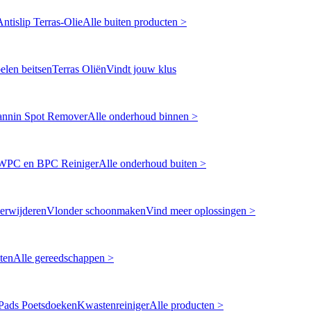
Antislip Terras-Olie
Alle buiten producten >
len beitsen
Terras Oliën
Vindt jouw klus
annin Spot Remover
Alle onderhoud binnen >
WPC en BPC Reiniger
Alle onderhoud buiten >
erwijderen
Vlonder schoonmaken
Vind meer oplossingen >
ten
Alle gereedschappen >
Pads Poetsdoeken
Kwastenreiniger
Alle producten >