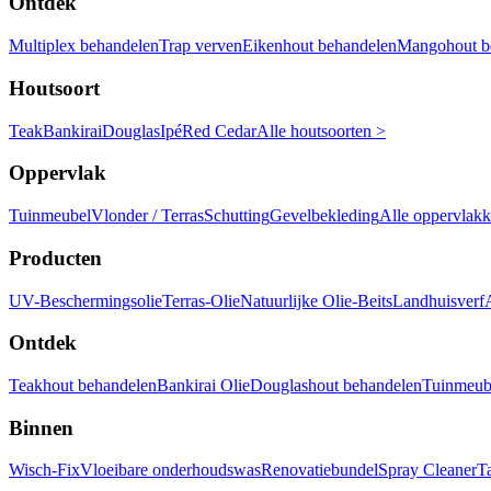
Ontdek
Multiplex behandelen
Trap verven
Eikenhout behandelen
Mangohout b
Houtsoort
Teak
Bankirai
Douglas
Ipé
Red Cedar
Alle houtsoorten >
Oppervlak
Tuinmeubel
Vlonder / Terras
Schutting
Gevelbekleding
Alle oppervlak
Producten
UV-Beschermingsolie
Terras-Olie
Natuurlijke Olie-Beits
Landhuisverf
Ontdek
Teakhout behandelen
Bankirai Olie
Douglashout behandelen
Tuinmeube
Binnen
Wisch-Fix
Vloeibare onderhoudswas
Renovatiebundel
Spray Cleaner
T