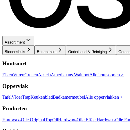
Assortiment
Binnenshuis
Buitenshuis
Onderhoud & Reiniging
Geree
Houtsoort
Eiken
Vuren
Grenen
Acacia
Amerikaans Walnoot
Alle houtsoorten >
Oppervlak
Tafel
Vloer
Trap
Keukenblad
Badkamermeubel
Alle oppervlakken >
Producten
Hardwax-Olie Original
TopOil
Hardwax-Olie Effect
Hardwax-Olie Fa