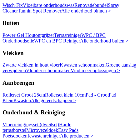
Wisch-Fix
Vloeibare onderhoudswas
Renovatiebundel
Spray
Cleaner
Tannin Spot Remover
Alle onderhoud binnen >
Buiten
Power-Gel Houtontgrijzer
Terrasreiniger
WPC / BPC
Onderhoudsolie
WPC en BPC Reiniger
Alle onderhoud buiten >
Vlekken
Zwarte vlekken in hout vloer
Kwasten schoonmaken
Groene aanslag
verwijderen
Vlonder schoonmaken
Vind meer oplossingen >
Aanbrengen
Rollerset Groot 25cm
Rollerset klein 10cm
Pad - Groot
Pad
Klein
Kwasten
Alle gereedschappen >
Onderhoud & Reiniging
Vloerreinigingsset (dweilset)
Harde
terrasborstel
Microvezeldoek
Easy Pads
Poetsdoeken
Kwastenreiniger
Alle producten >