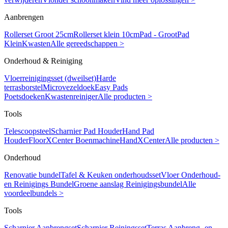
Aanbrengen
Rollerset Groot 25cm
Rollerset klein 10cm
Pad - Groot
Pad
Klein
Kwasten
Alle gereedschappen >
Onderhoud & Reiniging
Vloerreinigingsset (dweilset)
Harde
terrasborstel
Microvezeldoek
Easy Pads
Poetsdoeken
Kwastenreiniger
Alle producten >
Tools
Telescoopsteel
Scharnier Pad Houder
Hand Pad
Houder
FloorXCenter Boenmachine
HandXCenter
Alle producten >
Onderhoud
Renovatie bundel
Tafel & Keuken onderhoudsset
Vloer Onderhoud-
en Reinigings Bundel
Groene aanslag Reinigingsbundel
Alle
voordeelbundels >
Tools
Scharnier Aanbrengset
Scharnier Reiningsset
Terras Aanbreng- en