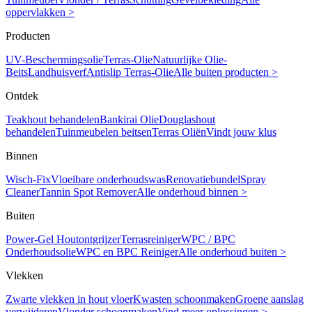
oppervlakken >
Producten
UV-Beschermingsolie
Terras-Olie
Natuurlijke Olie-
Beits
Landhuisverf
Antislip Terras-Olie
Alle buiten producten >
Ontdek
Teakhout behandelen
Bankirai Olie
Douglashout
behandelen
Tuinmeubelen beitsen
Terras Oliën
Vindt jouw klus
Binnen
Wisch-Fix
Vloeibare onderhoudswas
Renovatiebundel
Spray
Cleaner
Tannin Spot Remover
Alle onderhoud binnen >
Buiten
Power-Gel Houtontgrijzer
Terrasreiniger
WPC / BPC
Onderhoudsolie
WPC en BPC Reiniger
Alle onderhoud buiten >
Vlekken
Zwarte vlekken in hout vloer
Kwasten schoonmaken
Groene aanslag
verwijderen
Vlonder schoonmaken
Vind meer oplossingen >