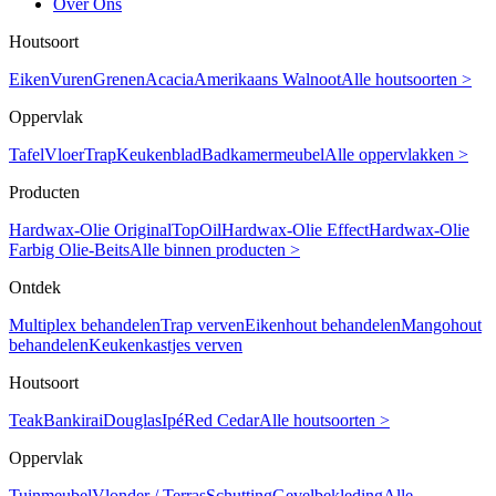
Over Ons
Houtsoort
Eiken
Vuren
Grenen
Acacia
Amerikaans Walnoot
Alle houtsoorten >
Oppervlak
Tafel
Vloer
Trap
Keukenblad
Badkamermeubel
Alle oppervlakken >
Producten
Hardwax-Olie Original
TopOil
Hardwax-Olie Effect
Hardwax-Olie
Farbig
Olie-Beits
Alle binnen producten >
Ontdek
Multiplex behandelen
Trap verven
Eikenhout behandelen
Mangohout
behandelen
Keukenkastjes verven
Houtsoort
Teak
Bankirai
Douglas
Ipé
Red Cedar
Alle houtsoorten >
Oppervlak
Tuinmeubel
Vlonder / Terras
Schutting
Gevelbekleding
Alle