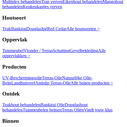
Multiplex behandelen
Trap verven
Eikenhout behandelen
Mangohout
behandelen
Keukenkastjes verven
Houtsoort
Teak
Bankirai
Douglas
Ipé
Red Cedar
Alle houtsoorten >
Oppervlak
Tuinmeubel
Vlonder / Terras
Schutting
Gevelbekleding
Alle
oppervlakken >
Producten
UV-Beschermingsolie
Terras-Olie
Natuurlijke Olie-
Beits
Landhuisverf
Antislip Terras-Olie
Alle buiten producten >
Ontdek
Teakhout behandelen
Bankirai Olie
Douglashout
behandelen
Tuinmeubelen beitsen
Terras Oliën
Vindt jouw klus
Binnen