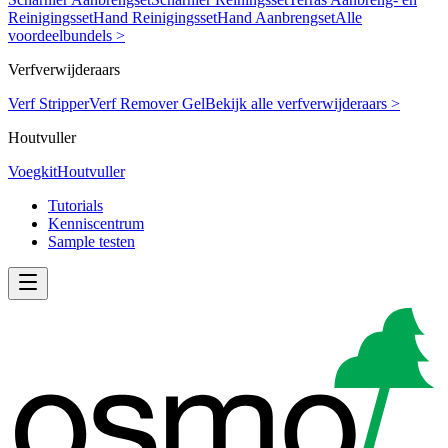
Reinigingsset
Hand Reinigingsset
Hand Aanbrengset
Alle
voordeelbundels >
Verfverwijderaars
Verf Stripper
Verf Remover Gel
Bekijk alle verfverwijderaars >
Houtvuller
Voegkit
Houtvuller
Tutorials
Kenniscentrum
Sample testen