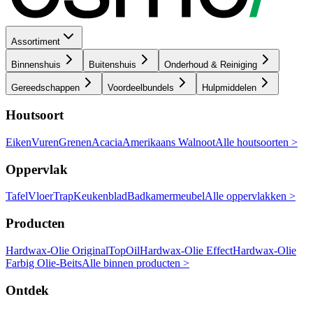
Assortiment
Binnenshuis
Buitenshuis
Onderhoud & Reiniging
Gereedschappen
Voordeelbundels
Hulpmiddelen
Houtsoort
Eiken
Vuren
Grenen
Acacia
Amerikaans Walnoot
Alle houtsoorten >
Oppervlak
Tafel
Vloer
Trap
Keukenblad
Badkamermeubel
Alle oppervlakken >
Producten
Hardwax-Olie Original
TopOil
Hardwax-Olie Effect
Hardwax-Olie
Farbig
Olie-Beits
Alle binnen producten >
Ontdek