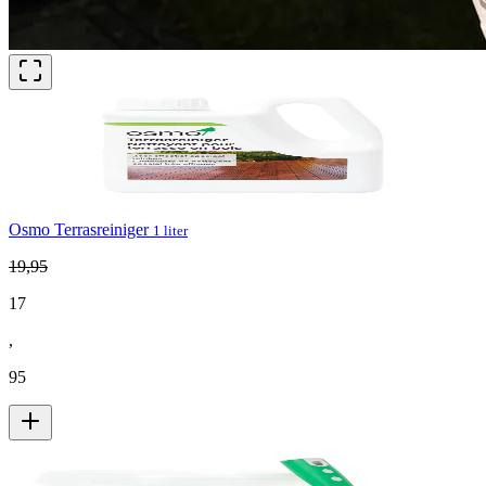
Osmo Terrasreiniger
1 liter
19
,
95
17
,
95