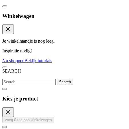
Winkelwagen
Je winkelmandje is nog leeg.
Inspiratie nodig?
Nu shoppen
Bekijk tutorials
SEARCH
Search
Kies je product
Voeg
0
toe aan winkelwagen