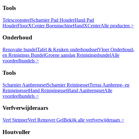
Tools
Telescoopsteel
Scharnier Pad Houder
Hand Pad
Houder
FloorXCenter Boenmachine
HandXCenter
Alle producten >
Onderhoud
Renovatie bundel
Tafel & Keuken onderhoudsset
Vloer Onderhoud-
en Reinigings Bundel
Groene aanslag Reinigingsbundel
Alle
voordeelbundels >
Tools
Scharnier Aanbrengset
Scharnier Reiningsset
Terras Aanbreng- en
Reinigingsset
Hand Reinigingsset
Hand Aanbrengset
Alle
voordeelbundels >
Verfverwijderaars
Verf Stripper
Verf Remover Gel
Bekijk alle verfverwijderaars >
Houtvuller