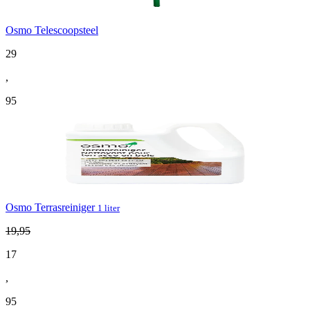
Osmo Telescoopsteel
29
,
95
Osmo Terrasreiniger
1 liter
19
,
95
17
,
95