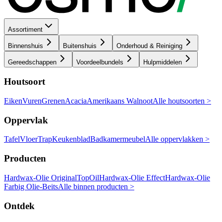
Assortiment
Binnenshuis
Buitenshuis
Onderhoud & Reiniging
Gereedschappen
Voordeelbundels
Hulpmiddelen
Houtsoort
Eiken
Vuren
Grenen
Acacia
Amerikaans Walnoot
Alle houtsoorten >
Oppervlak
Tafel
Vloer
Trap
Keukenblad
Badkamermeubel
Alle oppervlakken >
Producten
Hardwax-Olie Original
TopOil
Hardwax-Olie Effect
Hardwax-Olie
Farbig
Olie-Beits
Alle binnen producten >
Ontdek