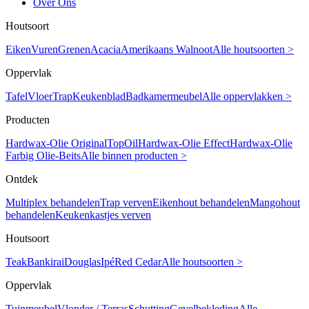
Over Ons
Houtsoort
Eiken
Vuren
Grenen
Acacia
Amerikaans Walnoot
Alle houtsoorten >
Oppervlak
Tafel
Vloer
Trap
Keukenblad
Badkamermeubel
Alle oppervlakken >
Producten
Hardwax-Olie Original
TopOil
Hardwax-Olie Effect
Hardwax-Olie
Farbig
Olie-Beits
Alle binnen producten >
Ontdek
Multiplex behandelen
Trap verven
Eikenhout behandelen
Mangohout
behandelen
Keukenkastjes verven
Houtsoort
Teak
Bankirai
Douglas
Ipé
Red Cedar
Alle houtsoorten >
Oppervlak
Tuinmeubel
Vlonder / Terras
Schutting
Gevelbekleding
Alle