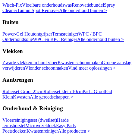
Wisch-Fix
Vloeibare onderhoudswas
Renovatiebundel
Spray
Cleaner
Tannin Spot Remover
Alle onderhoud binnen >
Buiten
Power-Gel Houtontgrijzer
Terrasreiniger
WPC / BPC
Onderhoudsolie
WPC en BPC Reiniger
Alle onderhoud buiten >
Vlekken
Zwarte vlekken in hout vloer
Kwasten schoonmaken
Groene aanslag
verwijderen
Vlonder schoonmaken
Vind meer oplossingen >
Aanbrengen
Rollerset Groot 25cm
Rollerset klein 10cm
Pad - Groot
Pad
Klein
Kwasten
Alle gereedschappen >
Onderhoud & Reiniging
Vloerreinigingsset (dweilset)
Harde
terrasborstel
Microvezeldoek
Easy Pads
Poetsdoeken
Kwastenreiniger
Alle producten >