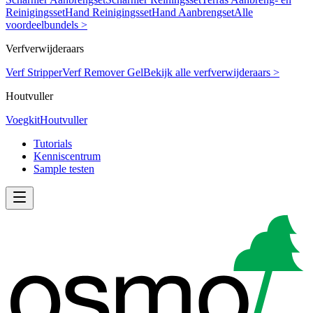
Reinigingsset
Hand Reinigingsset
Hand Aanbrengset
Alle
voordeelbundels >
Verfverwijderaars
Verf Stripper
Verf Remover Gel
Bekijk alle verfverwijderaars >
Houtvuller
Voegkit
Houtvuller
Tutorials
Kenniscentrum
Sample testen