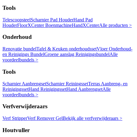
Tools
Telescoopsteel
Scharnier Pad Houder
Hand Pad
Houder
FloorXCenter Boenmachine
HandXCenter
Alle producten >
Onderhoud
Renovatie bundel
Tafel & Keuken onderhoudsset
Vloer Onderhoud-
en Reinigings Bundel
Groene aanslag Reinigingsbundel
Alle
voordeelbundels >
Tools
Scharnier Aanbrengset
Scharnier Reiningsset
Terras Aanbreng- en
Reinigingsset
Hand Reinigingsset
Hand Aanbrengset
Alle
voordeelbundels >
Verfverwijderaars
Verf Stripper
Verf Remover Gel
Bekijk alle verfverwijderaars >
Houtvuller