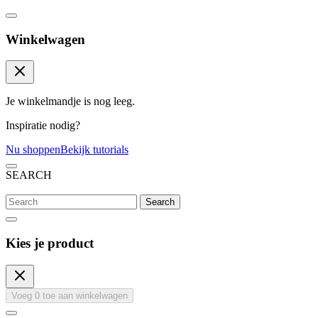
Winkelwagen
Je winkelmandje is nog leeg.
Inspiratie nodig?
Nu shoppen
Bekijk tutorials
SEARCH
Search
Kies je product
Voeg
0
toe aan winkelwagen