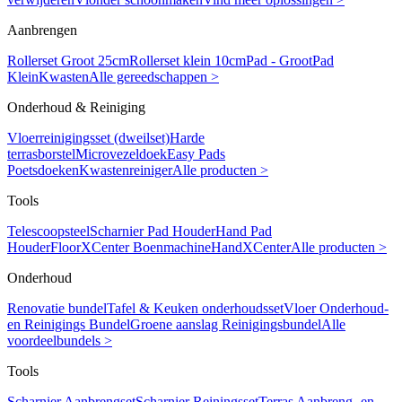
Aanbrengen
Rollerset Groot 25cm
Rollerset klein 10cm
Pad - Groot
Pad
Klein
Kwasten
Alle gereedschappen >
Onderhoud & Reiniging
Vloerreinigingsset (dweilset)
Harde
terrasborstel
Microvezeldoek
Easy Pads
Poetsdoeken
Kwastenreiniger
Alle producten >
Tools
Telescoopsteel
Scharnier Pad Houder
Hand Pad
Houder
FloorXCenter Boenmachine
HandXCenter
Alle producten >
Onderhoud
Renovatie bundel
Tafel & Keuken onderhoudsset
Vloer Onderhoud-
en Reinigings Bundel
Groene aanslag Reinigingsbundel
Alle
voordeelbundels >
Tools
Scharnier Aanbrengset
Scharnier Reiningsset
Terras Aanbreng- en