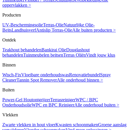
oppervlakken >
Producten
UV-Beschermingsolie
Terras-Olie
Natuurlijke Olie-
Beits
Landhuisverf
Antislip Terras-Olie
Alle buiten producten >
Ontdek
Teakhout behandelen
Bankirai Olie
Douglashout
behandelen
Tuinmeubelen beitsen
Terras Oliën
Vindt jouw klus
Binnen
Wisch-Fix
Vloeibare onderhoudswas
Renovatiebundel
Spray
Cleaner
Tannin Spot Remover
Alle onderhoud binnen >
Buiten
Power-Gel Houtontgrijzer
Terrasreiniger
WPC / BPC
Onderhoudsolie
WPC en BPC Reiniger
Alle onderhoud buiten >
Vlekken
Zwarte vlekken in hout vloer
Kwasten schoonmaken
Groene aanslag
verwijderen
Vlonder schoonmaken
Vind meer oplossingen >