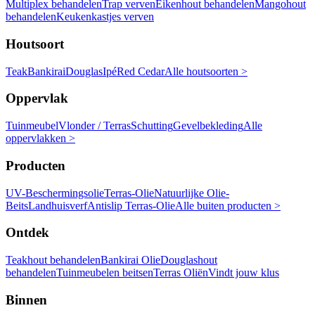
Multiplex behandelen
Trap verven
Eikenhout behandelen
Mangohout
behandelen
Keukenkastjes verven
Houtsoort
Teak
Bankirai
Douglas
Ipé
Red Cedar
Alle houtsoorten >
Oppervlak
Tuinmeubel
Vlonder / Terras
Schutting
Gevelbekleding
Alle
oppervlakken >
Producten
UV-Beschermingsolie
Terras-Olie
Natuurlijke Olie-
Beits
Landhuisverf
Antislip Terras-Olie
Alle buiten producten >
Ontdek
Teakhout behandelen
Bankirai Olie
Douglashout
behandelen
Tuinmeubelen beitsen
Terras Oliën
Vindt jouw klus
Binnen