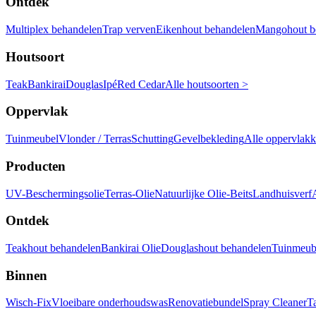
Ontdek
Multiplex behandelen
Trap verven
Eikenhout behandelen
Mangohout b
Houtsoort
Teak
Bankirai
Douglas
Ipé
Red Cedar
Alle houtsoorten >
Oppervlak
Tuinmeubel
Vlonder / Terras
Schutting
Gevelbekleding
Alle oppervlak
Producten
UV-Beschermingsolie
Terras-Olie
Natuurlijke Olie-Beits
Landhuisverf
Ontdek
Teakhout behandelen
Bankirai Olie
Douglashout behandelen
Tuinmeube
Binnen
Wisch-Fix
Vloeibare onderhoudswas
Renovatiebundel
Spray Cleaner
T