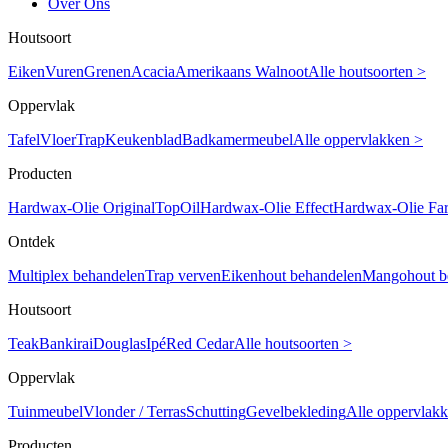
Over Ons
Houtsoort
Eiken
Vuren
Grenen
Acacia
Amerikaans Walnoot
Alle houtsoorten >
Oppervlak
Tafel
Vloer
Trap
Keukenblad
Badkamermeubel
Alle oppervlakken >
Producten
Hardwax-Olie Original
TopOil
Hardwax-Olie Effect
Hardwax-Olie Fa
Ontdek
Multiplex behandelen
Trap verven
Eikenhout behandelen
Mangohout b
Houtsoort
Teak
Bankirai
Douglas
Ipé
Red Cedar
Alle houtsoorten >
Oppervlak
Tuinmeubel
Vlonder / Terras
Schutting
Gevelbekleding
Alle oppervlak
Producten