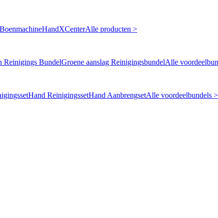
 Boenmachine
HandXCenter
Alle producten >
n Reinigings Bundel
Groene aanslag Reinigingsbundel
Alle voordeelbun
igingsset
Hand Reinigingsset
Hand Aanbrengset
Alle voordeelbundels >