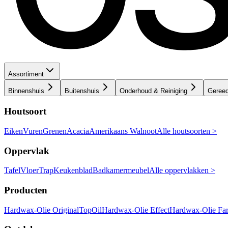
Assortiment
Binnenshuis
Buitenshuis
Onderhoud & Reiniging
Geree
Houtsoort
Eiken
Vuren
Grenen
Acacia
Amerikaans Walnoot
Alle houtsoorten >
Oppervlak
Tafel
Vloer
Trap
Keukenblad
Badkamermeubel
Alle oppervlakken >
Producten
Hardwax-Olie Original
TopOil
Hardwax-Olie Effect
Hardwax-Olie Fa