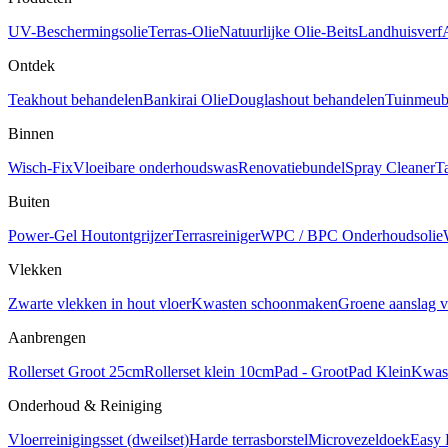
UV-Beschermingsolie
Terras-Olie
Natuurlijke Olie-Beits
Landhuisverf
Ontdek
Teakhout behandelen
Bankirai Olie
Douglashout behandelen
Tuinmeube
Binnen
Wisch-Fix
Vloeibare onderhoudswas
Renovatiebundel
Spray Cleaner
T
Buiten
Power-Gel Houtontgrijzer
Terrasreiniger
WPC / BPC Onderhoudsolie
Vlekken
Zwarte vlekken in hout vloer
Kwasten schoonmaken
Groene aanslag v
Aanbrengen
Rollerset Groot 25cm
Rollerset klein 10cm
Pad - Groot
Pad Klein
Kwas
Onderhoud & Reiniging
Vloerreinigingsset (dweilset)
Harde terrasborstel
Microvezeldoek
Easy 