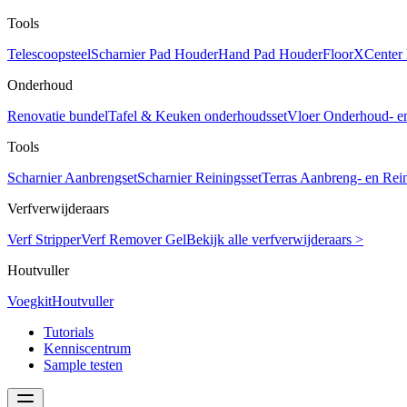
Tools
Telescoopsteel
Scharnier Pad Houder
Hand Pad Houder
FloorXCenter
Onderhoud
Renovatie bundel
Tafel & Keuken onderhoudsset
Vloer Onderhoud- e
Tools
Scharnier Aanbrengset
Scharnier Reiningsset
Terras Aanbreng- en Rein
Verfverwijderaars
Verf Stripper
Verf Remover Gel
Bekijk alle verfverwijderaars >
Houtvuller
Voegkit
Houtvuller
Tutorials
Kenniscentrum
Sample testen