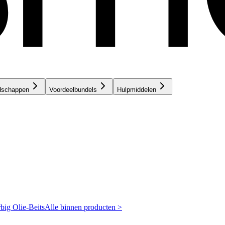
dschappen
Voordeelbundels
Hulpmiddelen
rbig
Olie-Beits
Alle binnen producten >