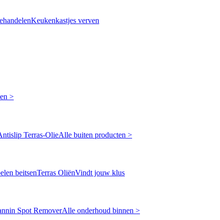
ehandelen
Keukenkastjes verven
ken >
Antislip Terras-Olie
Alle buiten producten >
len beitsen
Terras Oliën
Vindt jouw klus
annin Spot Remover
Alle onderhoud binnen >