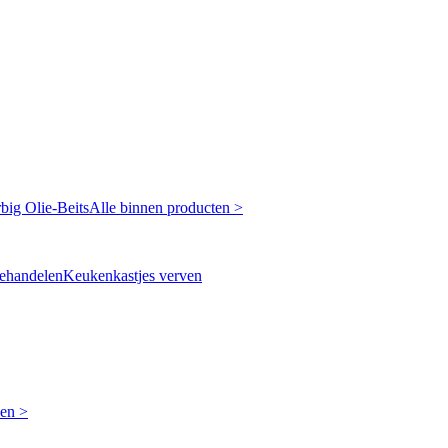
rbig
Olie-Beits
Alle binnen producten >
ehandelen
Keukenkastjes verven
ken >