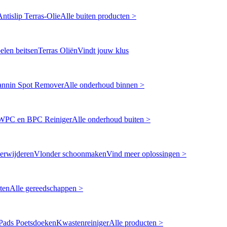
Antislip Terras-Olie
Alle buiten producten >
len beitsen
Terras Oliën
Vindt jouw klus
annin Spot Remover
Alle onderhoud binnen >
WPC en BPC Reiniger
Alle onderhoud buiten >
erwijderen
Vlonder schoonmaken
Vind meer oplossingen >
ten
Alle gereedschappen >
Pads Poetsdoeken
Kwastenreiniger
Alle producten >