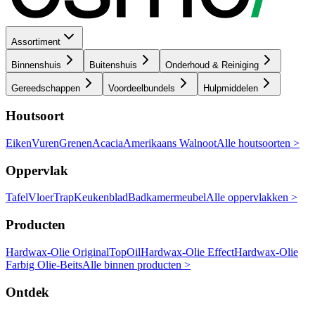
Assortiment
Binnenshuis
Buitenshuis
Onderhoud & Reiniging
Gereedschappen
Voordeelbundels
Hulpmiddelen
Houtsoort
Eiken
Vuren
Grenen
Acacia
Amerikaans Walnoot
Alle houtsoorten >
Oppervlak
Tafel
Vloer
Trap
Keukenblad
Badkamermeubel
Alle oppervlakken >
Producten
Hardwax-Olie Original
TopOil
Hardwax-Olie Effect
Hardwax-Olie
Farbig
Olie-Beits
Alle binnen producten >
Ontdek