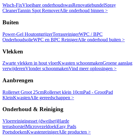
Wisch-Fix
Vloeibare onderhoudswas
Renovatiebundel
Spray
Cleaner
Tannin Spot Remover
Alle onderhoud binnen >
Buiten
Power-Gel Houtontgrijzer
Terrasreiniger
WPC / BPC
Onderhoudsolie
WPC en BPC Reiniger
Alle onderhoud buiten >
Vlekken
Zwarte vlekken in hout vloer
Kwasten schoonmaken
Groene aanslag
verwijderen
Vlonder schoonmaken
Vind meer oplossingen >
Aanbrengen
Rollerset Groot 25cm
Rollerset klein 10cm
Pad - Groot
Pad
Klein
Kwasten
Alle gereedschappen >
Onderhoud & Reiniging
Vloerreinigingsset (dweilset)
Harde
terrasborstel
Microvezeldoek
Easy Pads
Poetsdoeken
Kwastenreiniger
Alle producten >