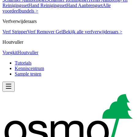
Reinigingsset
Hand Reinigingsset
Hand Aanbrengset
Alle
voordeelbundels >
Verfverwijderaars
Verf Stripper
Verf Remover Gel
Bekijk alle verfverwijderaars >
Houtvuller
Voegkit
Houtvuller
Tutorials
Kenniscentrum
Sample testen