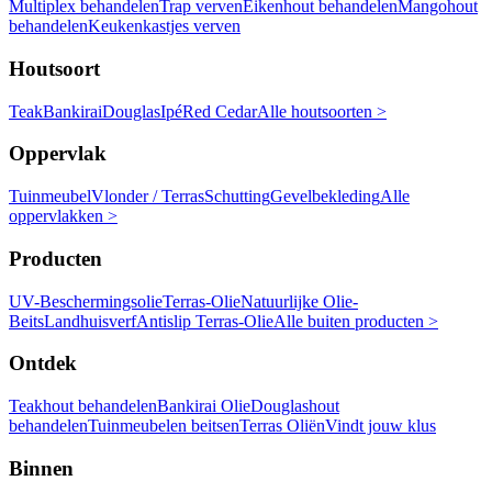
Multiplex behandelen
Trap verven
Eikenhout behandelen
Mangohout
behandelen
Keukenkastjes verven
Houtsoort
Teak
Bankirai
Douglas
Ipé
Red Cedar
Alle houtsoorten >
Oppervlak
Tuinmeubel
Vlonder / Terras
Schutting
Gevelbekleding
Alle
oppervlakken >
Producten
UV-Beschermingsolie
Terras-Olie
Natuurlijke Olie-
Beits
Landhuisverf
Antislip Terras-Olie
Alle buiten producten >
Ontdek
Teakhout behandelen
Bankirai Olie
Douglashout
behandelen
Tuinmeubelen beitsen
Terras Oliën
Vindt jouw klus
Binnen