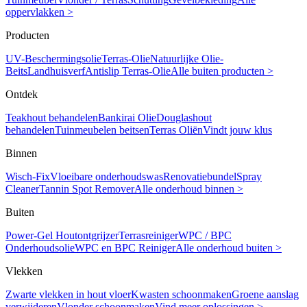
oppervlakken >
Producten
UV-Beschermingsolie
Terras-Olie
Natuurlijke Olie-
Beits
Landhuisverf
Antislip Terras-Olie
Alle buiten producten >
Ontdek
Teakhout behandelen
Bankirai Olie
Douglashout
behandelen
Tuinmeubelen beitsen
Terras Oliën
Vindt jouw klus
Binnen
Wisch-Fix
Vloeibare onderhoudswas
Renovatiebundel
Spray
Cleaner
Tannin Spot Remover
Alle onderhoud binnen >
Buiten
Power-Gel Houtontgrijzer
Terrasreiniger
WPC / BPC
Onderhoudsolie
WPC en BPC Reiniger
Alle onderhoud buiten >
Vlekken
Zwarte vlekken in hout vloer
Kwasten schoonmaken
Groene aanslag
verwijderen
Vlonder schoonmaken
Vind meer oplossingen >