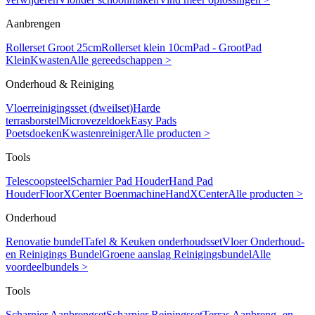
Aanbrengen
Rollerset Groot 25cm
Rollerset klein 10cm
Pad - Groot
Pad
Klein
Kwasten
Alle gereedschappen >
Onderhoud & Reiniging
Vloerreinigingsset (dweilset)
Harde
terrasborstel
Microvezeldoek
Easy Pads
Poetsdoeken
Kwastenreiniger
Alle producten >
Tools
Telescoopsteel
Scharnier Pad Houder
Hand Pad
Houder
FloorXCenter Boenmachine
HandXCenter
Alle producten >
Onderhoud
Renovatie bundel
Tafel & Keuken onderhoudsset
Vloer Onderhoud-
en Reinigings Bundel
Groene aanslag Reinigingsbundel
Alle
voordeelbundels >
Tools
Scharnier Aanbrengset
Scharnier Reiningsset
Terras Aanbreng- en