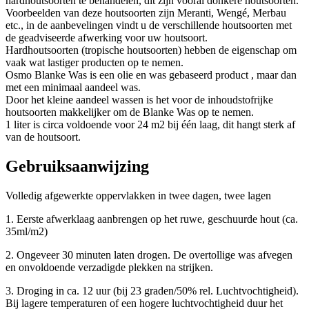
hardhoutsoorten te behandelen, dit zijn vooral donkere houtsoorten.
Voorbeelden van deze houtsoorten zijn Meranti, Wengé, Merbau
etc., in de aanbevelingen vindt u de verschillende houtsoorten met
de geadviseerde afwerking voor uw houtsoort.
Hardhoutsoorten (tropische houtsoorten) hebben de eigenschap om
vaak wat lastiger producten op te nemen.
Osmo Blanke Was is een olie en was gebaseerd product , maar dan
met een minimaal aandeel was.
Door het kleine aandeel wassen is het voor de inhoudstofrijke
houtsoorten makkelijker om de Blanke Was op te nemen.
1 liter is circa voldoende voor 24 m2 bij één laag, dit hangt sterk af
van de houtsoort.
Gebruiksaanwijzing
Volledig afgewerkte oppervlakken in twee dagen, twee lagen
1. Eerste afwerklaag aanbrengen op het ruwe, geschuurde hout (ca.
35ml/m2)
2. Ongeveer 30 minuten laten drogen. De overtollige was afvegen
en onvoldoende verzadigde plekken na strijken.
3. Droging in ca. 12 uur (bij 23 graden/50% rel. Luchtvochtigheid).
Bij lagere temperaturen of een hogere luchtvochtigheid duur het