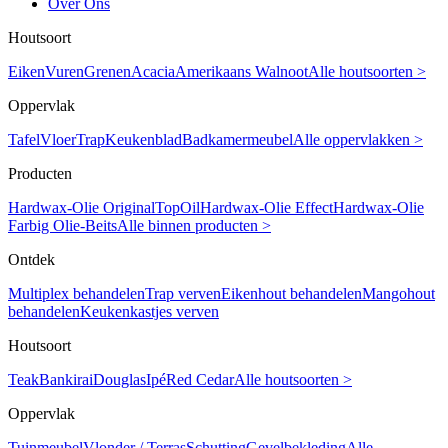
Over Ons
Houtsoort
Eiken
Vuren
Grenen
Acacia
Amerikaans Walnoot
Alle houtsoorten >
Oppervlak
Tafel
Vloer
Trap
Keukenblad
Badkamermeubel
Alle oppervlakken >
Producten
Hardwax-Olie Original
TopOil
Hardwax-Olie Effect
Hardwax-Olie
Farbig
Olie-Beits
Alle binnen producten >
Ontdek
Multiplex behandelen
Trap verven
Eikenhout behandelen
Mangohout
behandelen
Keukenkastjes verven
Houtsoort
Teak
Bankirai
Douglas
Ipé
Red Cedar
Alle houtsoorten >
Oppervlak
Tuinmeubel
Vlonder / Terras
Schutting
Gevelbekleding
Alle