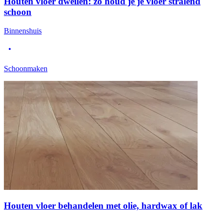
Houten vloer dweilen: zo houd je je vloer stralend
schoon
Binnenshuis
Schoonmaken
Houten vloer behandelen met olie, hardwax of lak