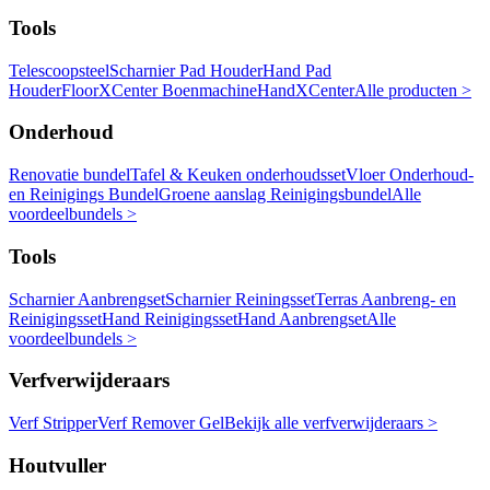
Tools
Telescoopsteel
Scharnier Pad Houder
Hand Pad
Houder
FloorXCenter Boenmachine
HandXCenter
Alle producten >
Onderhoud
Renovatie bundel
Tafel & Keuken onderhoudsset
Vloer Onderhoud-
en Reinigings Bundel
Groene aanslag Reinigingsbundel
Alle
voordeelbundels >
Tools
Scharnier Aanbrengset
Scharnier Reiningsset
Terras Aanbreng- en
Reinigingsset
Hand Reinigingsset
Hand Aanbrengset
Alle
voordeelbundels >
Verfverwijderaars
Verf Stripper
Verf Remover Gel
Bekijk alle verfverwijderaars >
Houtvuller