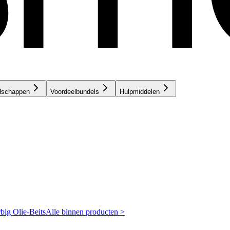
dschappen
Voordeelbundels
Hulpmiddelen
rbig
Olie-Beits
Alle binnen producten >