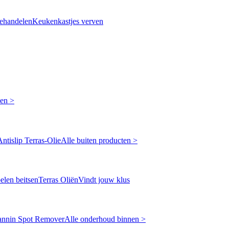
ehandelen
Keukenkastjes verven
ken >
Antislip Terras-Olie
Alle buiten producten >
len beitsen
Terras Oliën
Vindt jouw klus
annin Spot Remover
Alle onderhoud binnen >