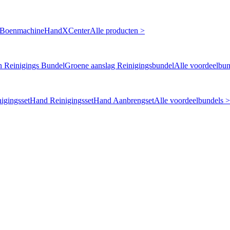
 Boenmachine
HandXCenter
Alle producten >
n Reinigings Bundel
Groene aanslag Reinigingsbundel
Alle voordeelbun
igingsset
Hand Reinigingsset
Hand Aanbrengset
Alle voordeelbundels >