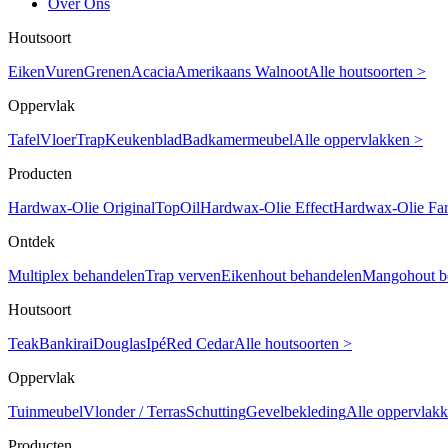
Over Ons
Houtsoort
Eiken
Vuren
Grenen
Acacia
Amerikaans Walnoot
Alle houtsoorten >
Oppervlak
Tafel
Vloer
Trap
Keukenblad
Badkamermeubel
Alle oppervlakken >
Producten
Hardwax-Olie Original
TopOil
Hardwax-Olie Effect
Hardwax-Olie Fa
Ontdek
Multiplex behandelen
Trap verven
Eikenhout behandelen
Mangohout b
Houtsoort
Teak
Bankirai
Douglas
Ipé
Red Cedar
Alle houtsoorten >
Oppervlak
Tuinmeubel
Vlonder / Terras
Schutting
Gevelbekleding
Alle oppervlak
Producten