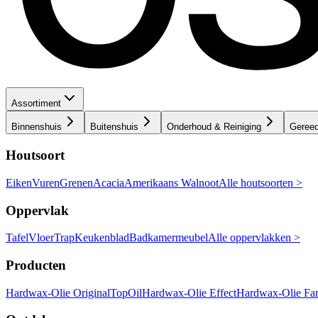
Assortiment
Binnenshuis
Buitenshuis
Onderhoud & Reiniging
Geree
Houtsoort
Eiken
Vuren
Grenen
Acacia
Amerikaans Walnoot
Alle houtsoorten >
Oppervlak
Tafel
Vloer
Trap
Keukenblad
Badkamermeubel
Alle oppervlakken >
Producten
Hardwax-Olie Original
TopOil
Hardwax-Olie Effect
Hardwax-Olie Fa