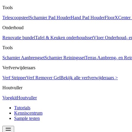
Tools
Telescoopsteel
Scharnier Pad Houder
Hand Pad Houder
FloorXCenter
Onderhoud
Renovatie bundel
Tafel & Keuken onderhoudsset
Vloer Onderhoud- e
Tools
Scharnier Aanbrengset
Scharnier Reiningsset
Terras Aanbreng- en Rein
Verfverwijderaars
Verf Stripper
Verf Remover Gel
Bekijk alle verfverwijderaars >
Houtvuller
Voegkit
Houtvuller
Tutorials
Kenniscentrum
Sample testen