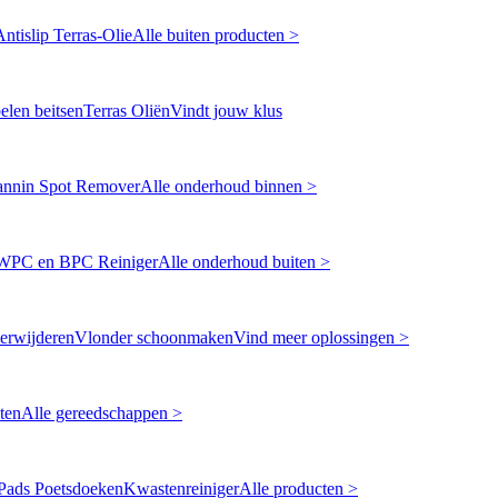
Antislip Terras-Olie
Alle buiten producten >
len beitsen
Terras Oliën
Vindt jouw klus
annin Spot Remover
Alle onderhoud binnen >
WPC en BPC Reiniger
Alle onderhoud buiten >
erwijderen
Vlonder schoonmaken
Vind meer oplossingen >
ten
Alle gereedschappen >
Pads Poetsdoeken
Kwastenreiniger
Alle producten >