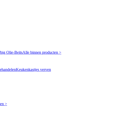
rbig
Olie-Beits
Alle binnen producten >
ehandelen
Keukenkastjes verven
ken >