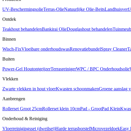
UV-Beschermingsolie
Terras-Olie
Natuurlijke Olie-Beits
Landhuisverf
Ontdek
Teakhout behandelen
Bankirai Olie
Douglashout behandelen
Tuinmeube
Binnen
Wisch-Fix
Vloeibare onderhoudswas
Renovatiebundel
Spray Cleaner
T
Buiten
Power-Gel Houtontgrijzer
Terrasreiniger
WPC / BPC Onderhoudsolie
Vlekken
Zwarte vlekken in hout vloer
Kwasten schoonmaken
Groene aanslag v
Aanbrengen
Rollerset Groot 25cm
Rollerset klein 10cm
Pad - Groot
Pad Klein
Kwas
Onderhoud & Reiniging
Vloerreinigingsset (dweilset)
Harde terrasborstel
Microvezeldoek
Easy 