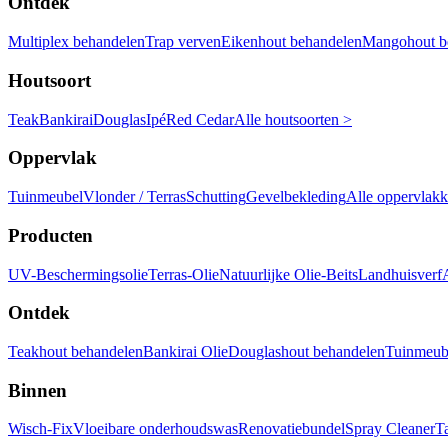
Ontdek
Multiplex behandelen
Trap verven
Eikenhout behandelen
Mangohout b
Houtsoort
Teak
Bankirai
Douglas
Ipé
Red Cedar
Alle houtsoorten >
Oppervlak
Tuinmeubel
Vlonder / Terras
Schutting
Gevelbekleding
Alle oppervlak
Producten
UV-Beschermingsolie
Terras-Olie
Natuurlijke Olie-Beits
Landhuisverf
Ontdek
Teakhout behandelen
Bankirai Olie
Douglashout behandelen
Tuinmeube
Binnen
Wisch-Fix
Vloeibare onderhoudswas
Renovatiebundel
Spray Cleaner
T