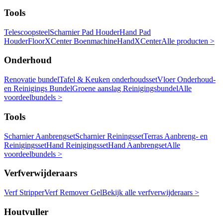
Tools
Telescoopsteel
Scharnier Pad Houder
Hand Pad
Houder
FloorXCenter Boenmachine
HandXCenter
Alle producten >
Onderhoud
Renovatie bundel
Tafel & Keuken onderhoudsset
Vloer Onderhoud-
en Reinigings Bundel
Groene aanslag Reinigingsbundel
Alle
voordeelbundels >
Tools
Scharnier Aanbrengset
Scharnier Reiningsset
Terras Aanbreng- en
Reinigingsset
Hand Reinigingsset
Hand Aanbrengset
Alle
voordeelbundels >
Verfverwijderaars
Verf Stripper
Verf Remover Gel
Bekijk alle verfverwijderaars >
Houtvuller