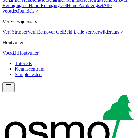
Reinigingsset
Hand Reinigingsset
Hand Aanbrengset
Alle
voordeelbundels >
Verfverwijderaars
Verf Stripper
Verf Remover Gel
Bekijk alle verfverwijderaars >
Houtvuller
Voegkit
Houtvuller
Tutorials
Kenniscentrum
Sample testen