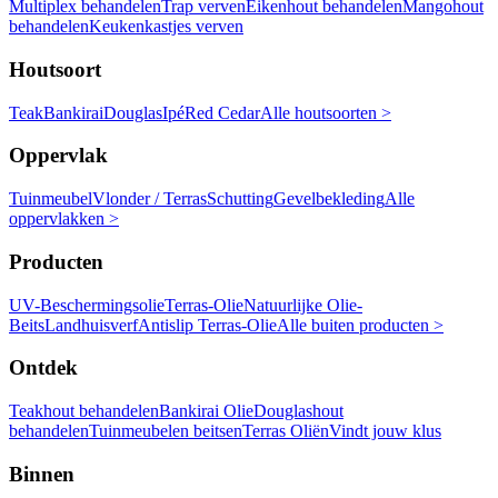
Multiplex behandelen
Trap verven
Eikenhout behandelen
Mangohout
behandelen
Keukenkastjes verven
Houtsoort
Teak
Bankirai
Douglas
Ipé
Red Cedar
Alle houtsoorten >
Oppervlak
Tuinmeubel
Vlonder / Terras
Schutting
Gevelbekleding
Alle
oppervlakken >
Producten
UV-Beschermingsolie
Terras-Olie
Natuurlijke Olie-
Beits
Landhuisverf
Antislip Terras-Olie
Alle buiten producten >
Ontdek
Teakhout behandelen
Bankirai Olie
Douglashout
behandelen
Tuinmeubelen beitsen
Terras Oliën
Vindt jouw klus
Binnen