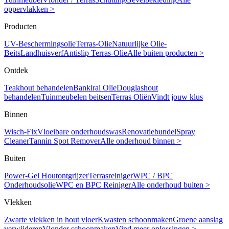
oppervlakken >
Producten
UV-Beschermingsolie
Terras-Olie
Natuurlijke Olie-
Beits
Landhuisverf
Antislip Terras-Olie
Alle buiten producten >
Ontdek
Teakhout behandelen
Bankirai Olie
Douglashout
behandelen
Tuinmeubelen beitsen
Terras Oliën
Vindt jouw klus
Binnen
Wisch-Fix
Vloeibare onderhoudswas
Renovatiebundel
Spray
Cleaner
Tannin Spot Remover
Alle onderhoud binnen >
Buiten
Power-Gel Houtontgrijzer
Terrasreiniger
WPC / BPC
Onderhoudsolie
WPC en BPC Reiniger
Alle onderhoud buiten >
Vlekken
Zwarte vlekken in hout vloer
Kwasten schoonmaken
Groene aanslag
verwijderen
Vlonder schoonmaken
Vind meer oplossingen >