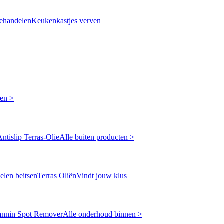
ehandelen
Keukenkastjes verven
ken >
Antislip Terras-Olie
Alle buiten producten >
len beitsen
Terras Oliën
Vindt jouw klus
annin Spot Remover
Alle onderhoud binnen >