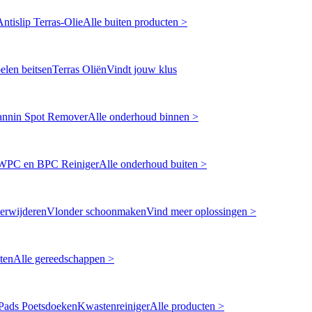
Antislip Terras-Olie
Alle buiten producten >
len beitsen
Terras Oliën
Vindt jouw klus
annin Spot Remover
Alle onderhoud binnen >
WPC en BPC Reiniger
Alle onderhoud buiten >
erwijderen
Vlonder schoonmaken
Vind meer oplossingen >
ten
Alle gereedschappen >
Pads Poetsdoeken
Kwastenreiniger
Alle producten >