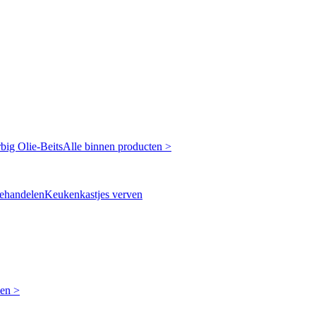
rbig
Olie-Beits
Alle binnen producten >
ehandelen
Keukenkastjes verven
ken >