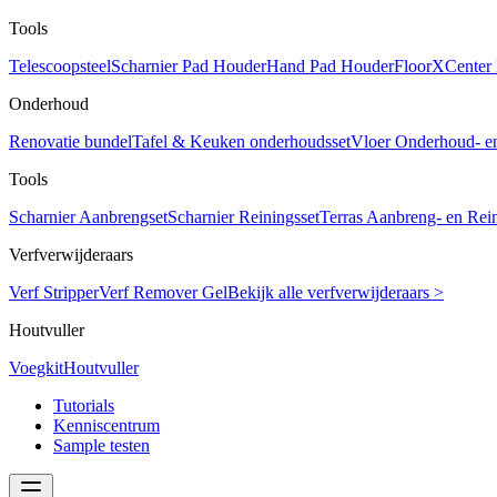
Tools
Telescoopsteel
Scharnier Pad Houder
Hand Pad Houder
FloorXCenter
Onderhoud
Renovatie bundel
Tafel & Keuken onderhoudsset
Vloer Onderhoud- e
Tools
Scharnier Aanbrengset
Scharnier Reiningsset
Terras Aanbreng- en Rein
Verfverwijderaars
Verf Stripper
Verf Remover Gel
Bekijk alle verfverwijderaars >
Houtvuller
Voegkit
Houtvuller
Tutorials
Kenniscentrum
Sample testen