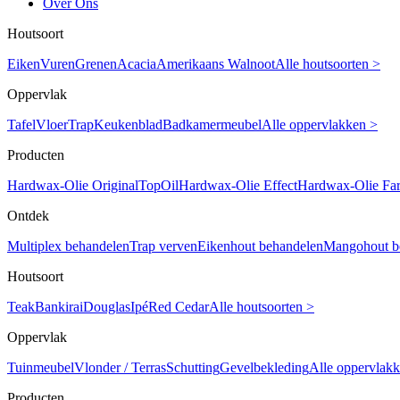
Over Ons
Houtsoort
Eiken
Vuren
Grenen
Acacia
Amerikaans Walnoot
Alle houtsoorten >
Oppervlak
Tafel
Vloer
Trap
Keukenblad
Badkamermeubel
Alle oppervlakken >
Producten
Hardwax-Olie Original
TopOil
Hardwax-Olie Effect
Hardwax-Olie Fa
Ontdek
Multiplex behandelen
Trap verven
Eikenhout behandelen
Mangohout b
Houtsoort
Teak
Bankirai
Douglas
Ipé
Red Cedar
Alle houtsoorten >
Oppervlak
Tuinmeubel
Vlonder / Terras
Schutting
Gevelbekleding
Alle oppervlak
Producten