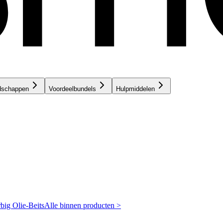
dschappen
Voordeelbundels
Hulpmiddelen
rbig
Olie-Beits
Alle binnen producten >