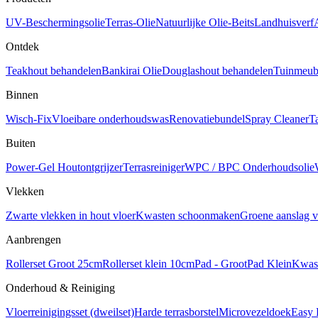
UV-Beschermingsolie
Terras-Olie
Natuurlijke Olie-Beits
Landhuisverf
Ontdek
Teakhout behandelen
Bankirai Olie
Douglashout behandelen
Tuinmeube
Binnen
Wisch-Fix
Vloeibare onderhoudswas
Renovatiebundel
Spray Cleaner
T
Buiten
Power-Gel Houtontgrijzer
Terrasreiniger
WPC / BPC Onderhoudsolie
Vlekken
Zwarte vlekken in hout vloer
Kwasten schoonmaken
Groene aanslag v
Aanbrengen
Rollerset Groot 25cm
Rollerset klein 10cm
Pad - Groot
Pad Klein
Kwas
Onderhoud & Reiniging
Vloerreinigingsset (dweilset)
Harde terrasborstel
Microvezeldoek
Easy 