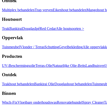
Ontdek
Multiplex behandelen
Trap verven
Eikenhout behandelen
Mangohout b
Houtsoort
Teak
Bankirai
Douglas
Ipé
Red Cedar
Alle houtsoorten >
Oppervlak
Tuinmeubel
Vlonder / Terras
Schutting
Gevelbekleding
Alle oppervlak
Producten
UV-Beschermingsolie
Terras-Olie
Natuurlijke Olie-Beits
Landhuisverf
Ontdek
Teakhout behandelen
Bankirai Olie
Douglashout behandelen
Tuinmeube
Binnen
Wisch-Fix
Vloeibare onderhoudswas
Renovatiebundel
Spray Cleaner
T