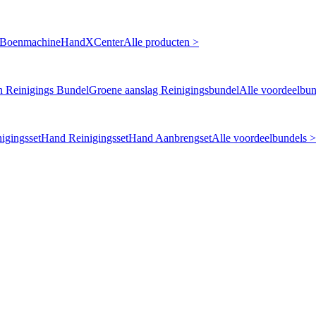
 Boenmachine
HandXCenter
Alle producten >
n Reinigings Bundel
Groene aanslag Reinigingsbundel
Alle voordeelbun
igingsset
Hand Reinigingsset
Hand Aanbrengset
Alle voordeelbundels >