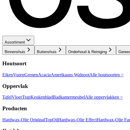
Assortiment
Binnenshuis
Buitenshuis
Onderhoud & Reiniging
Geree
Houtsoort
Eiken
Vuren
Grenen
Acacia
Amerikaans Walnoot
Alle houtsoorten >
Oppervlak
Tafel
Vloer
Trap
Keukenblad
Badkamermeubel
Alle oppervlakken >
Producten
Hardwax-Olie Original
TopOil
Hardwax-Olie Effect
Hardwax-Olie Fa