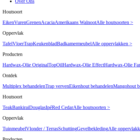
Over Ons
Houtsoort
Eiken
Vuren
Grenen
Acacia
Amerikaans Walnoot
Alle houtsoorten >
Oppervlak
Tafel
Vloer
Trap
Keukenblad
Badkamermeubel
Alle oppervlakken >
Producten
Hardwax-Olie Original
TopOil
Hardwax-Olie Effect
Hardwax-Olie Fa
Ontdek
Multiplex behandelen
Trap verven
Eikenhout behandelen
Mangohout b
Houtsoort
Teak
Bankirai
Douglas
Ipé
Red Cedar
Alle houtsoorten >
Oppervlak
Tuinmeubel
Vlonder / Terras
Schutting
Gevelbekleding
Alle oppervlak
Producten