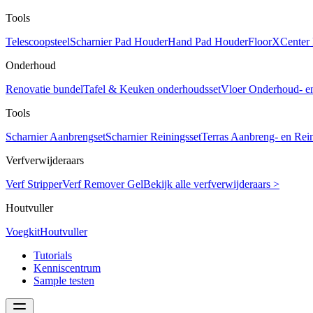
Tools
Telescoopsteel
Scharnier Pad Houder
Hand Pad Houder
FloorXCenter
Onderhoud
Renovatie bundel
Tafel & Keuken onderhoudsset
Vloer Onderhoud- e
Tools
Scharnier Aanbrengset
Scharnier Reiningsset
Terras Aanbreng- en Rein
Verfverwijderaars
Verf Stripper
Verf Remover Gel
Bekijk alle verfverwijderaars >
Houtvuller
Voegkit
Houtvuller
Tutorials
Kenniscentrum
Sample testen