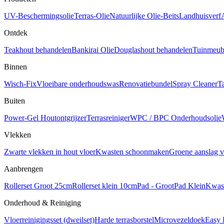
UV-Beschermingsolie
Terras-Olie
Natuurlijke Olie-Beits
Landhuisverf
Ontdek
Teakhout behandelen
Bankirai Olie
Douglashout behandelen
Tuinmeube
Binnen
Wisch-Fix
Vloeibare onderhoudswas
Renovatiebundel
Spray Cleaner
T
Buiten
Power-Gel Houtontgrijzer
Terrasreiniger
WPC / BPC Onderhoudsolie
Vlekken
Zwarte vlekken in hout vloer
Kwasten schoonmaken
Groene aanslag v
Aanbrengen
Rollerset Groot 25cm
Rollerset klein 10cm
Pad - Groot
Pad Klein
Kwas
Onderhoud & Reiniging
Vloerreinigingsset (dweilset)
Harde terrasborstel
Microvezeldoek
Easy 