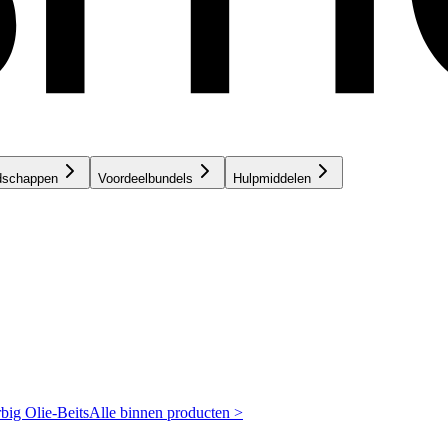
dschappen
Voordeelbundels
Hulpmiddelen
rbig
Olie-Beits
Alle binnen producten >