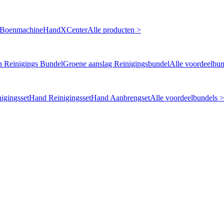
 Boenmachine
HandXCenter
Alle producten >
n Reinigings Bundel
Groene aanslag Reinigingsbundel
Alle voordeelbun
igingsset
Hand Reinigingsset
Hand Aanbrengset
Alle voordeelbundels >