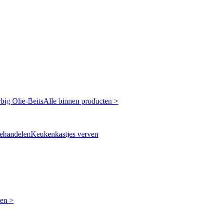
rbig
Olie-Beits
Alle binnen producten >
ehandelen
Keukenkastjes verven
ken >