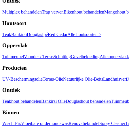
Ontdek
Multiplex behandelen
Trap verven
Eikenhout behandelen
Mangohout b
Houtsoort
Teak
Bankirai
Douglas
Ipé
Red Cedar
Alle houtsoorten >
Oppervlak
Tuinmeubel
Vlonder / Terras
Schutting
Gevelbekleding
Alle oppervlak
Producten
UV-Beschermingsolie
Terras-Olie
Natuurlijke Olie-Beits
Landhuisverf
Ontdek
Teakhout behandelen
Bankirai Olie
Douglashout behandelen
Tuinmeube
Binnen
Wisch-Fix
Vloeibare onderhoudswas
Renovatiebundel
Spray Cleaner
T