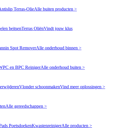
Antislip Terras-Olie
Alle buiten producten >
len beitsen
Terras Oliën
Vindt jouw klus
annin Spot Remover
Alle onderhoud binnen >
WPC en BPC Reiniger
Alle onderhoud buiten >
erwijderen
Vlonder schoonmaken
Vind meer oplossingen >
ten
Alle gereedschappen >
Pads Poetsdoeken
Kwastenreiniger
Alle producten >