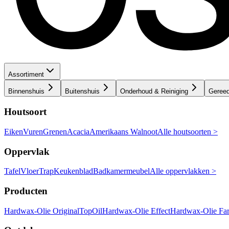
Assortiment
Binnenshuis
Buitenshuis
Onderhoud & Reiniging
Geree
Houtsoort
Eiken
Vuren
Grenen
Acacia
Amerikaans Walnoot
Alle houtsoorten >
Oppervlak
Tafel
Vloer
Trap
Keukenblad
Badkamermeubel
Alle oppervlakken >
Producten
Hardwax-Olie Original
TopOil
Hardwax-Olie Effect
Hardwax-Olie Fa