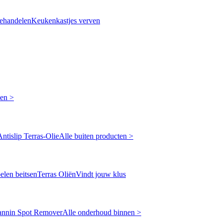
ehandelen
Keukenkastjes verven
ken >
Antislip Terras-Olie
Alle buiten producten >
len beitsen
Terras Oliën
Vindt jouw klus
annin Spot Remover
Alle onderhoud binnen >